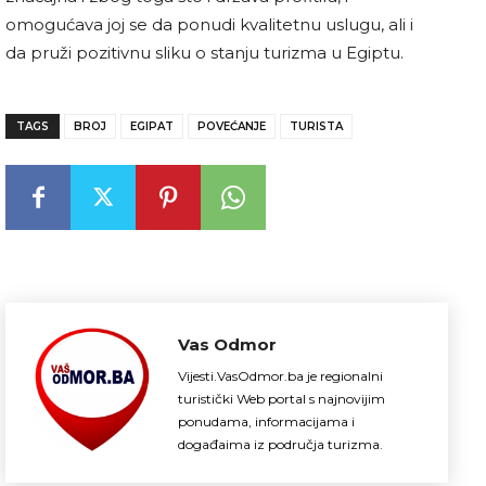
omogućava joj se da ponudi kvalitetnu uslugu, ali i
da pruži pozitivnu sliku o stanju turizma u Egiptu.
TAGS
BROJ
EGIPAT
POVEĆANJE
TURISTA
Vas Odmor
Vijesti.VasOdmor.ba je regionalni
turistički Web portal s najnovijim
ponudama, informacijama i
događaima iz područja turizma.