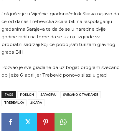
Još jučer je u Vijećnici gradonačelnik Skaka najavio da
će od danas Trebevićka žičara biti na raspolaganju
građanima Sarajeva te da će se u naredne dvije
godine raditi na tome da se uz nju izgrade svi
propratni sadržaji koji će poboljšati turizam glavnog
grada BiH.
Pozvao je sve građane da uz bogat program svečano
obilježe 6. april jer Trebević ponovo silazi u grad.
TAGS
POKLON
SARAJEVU
SVEČANO OTVARANJE
TREBEVIĆKA
ŽIČARA