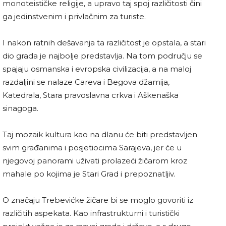
monoteističke religije, a upravo taj spoj različitosti čini
ga jedinstvenim i privlačnim za turiste.
I nakon ratnih dešavanja ta različitost je opstala, a stari
dio grada je najbolje predstavlja. Na tom području se
spajaju osmanska i evropska civilizacija, a na maloj
razdaljini se nalaze Careva i Begova džamija,
Katedrala, Stara pravoslavna crkva i Aškenaška
sinagoga.
Taj mozaik kultura kao na dlanu će biti predstavljen
svim građanima i posjetiocima Sarajeva, jer će u
njegovoj panorami uživati prolazeći žičarom kroz
mahale po kojima je Stari Grad i prepoznatljiv.
O značaju Trebevićke žičare bi se moglo govoriti iz
različitih aspekata. Kao infrastrukturni i turistički