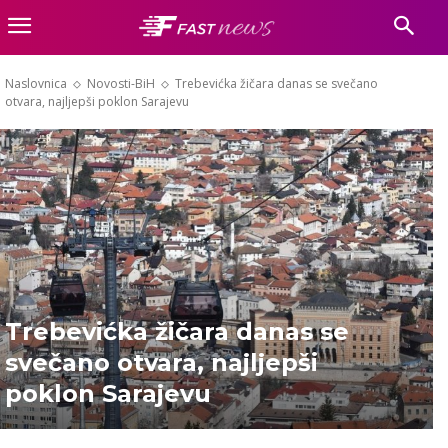
Naslovnica
Novosti-BiH
Trebevićka žičara danas se svečano
otvara, najljepši poklon Sarajevu
Trebevićka žičara danas se
svečano otvara, najljepši
poklon Sarajevu