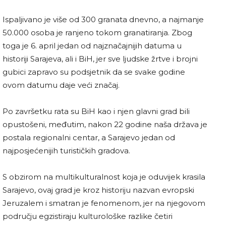
Ispaljivano je više od 300 granata dnevno, a najmanje
50.000 osoba je ranjeno tokom granatiranja. Zbog
toga je 6. april jedan od najznačajnijih datuma u
historiji Sarajeva, ali i BiH, jer sve ljudske žrtve i brojni
gubici zapravo su podsjetnik da se svake godine
ovom datumu daje veći značaj.
Po završetku rata su BiH kao i njen glavni grad bili
opustošeni, međutim, nakon 22 godine naša država je
postala regionalni centar, a Sarajevo jedan od
najposjećenijih turističkih gradova.
S obzirom na multikulturalnost koja je oduvijek krasila
Sarajevo, ovaj grad je kroz historiju nazvan evropski
Jeruzalem i smatran je fenomenom, jer na njegovom
području egzistiraju kulturološke razlike četiri