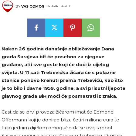
6. APRILA 2018.
BY
VAS ODMOR
Nakon 26 godina današnje obilježavanje Dana
grada Sarajeva bit će posebno za njegove
građane, ali i sve goste koji će doći iz cijelog
svijeta. U 11 sati Trebevićka žičara će s polazne
stanice ponovo krenuti prema Trebeviću, kao što
je to bilo i davne 1959. godine, a svi prisutni ljepote
glavnog grada BiH moći će posmatrati iz zraka.
Čast da se prvi provoza žičarom imat će Edmond
Offermann koji je donirao blizu četiri miliona eura te
tako jednim dijelom omogućio da se ovaj simbol
Sarajeva ponovo vrati građanima i Trebeviću. Društvo