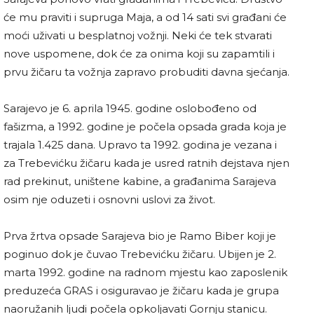
će mu praviti i supruga Maja, a od 14 sati svi građani će
moći uživati u besplatnoj vožnji. Neki će tek stvarati
nove uspomene, dok će za onima koji su zapamtili i
prvu žičaru ta vožnja zapravo probuditi davna sjećanja.
Sarajevo je 6. aprila 1945. godine oslobođeno od
fašizma, a 1992. godine je počela opsada grada koja je
trajala 1.425 dana. Upravo ta 1992. godina je vezana i
za Trebevićku žičaru kada je usred ratnih dejstava njen
rad prekinut, uništene kabine, a građanima Sarajeva
osim nje oduzeti i osnovni uslovi za život.
Prva žrtva opsade Sarajeva bio je Ramo Biber koji je
poginuo dok je čuvao Trebevićku žičaru. Ubijen je 2.
marta 1992. godine na radnom mjestu kao zaposlenik
preduzeća GRAS i osiguravao je žičaru kada je grupa
naoružanih ljudi počela opkoljavati Gornju stanicu.