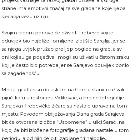
projekt važna je za razvoj grada i države, a s druge
strane ima emotivni značaj za sve građane koje lijepa
sjećanja vežu uz nju.
Svojim radom ponovo će oživjeti Trebević koji je
oduvijek bio najbliže i omiljeno izletište Sarajlija, jer se
sa njega uvijek pružao prelijep pogled na grad, a svi
oni koji su ga posjećivali mogli su uživati u čistom zraku
koji je često bio potreba jer se Sarajevo oduvijek borilo
sa zagađenošću.
Mnogi građani su dolaskom na Gornju stanicu uživali
pijući kafu u restoranu Vidikovac, a brojne fotografije
Sarajeva i Trebevićke žičare su nastale upravo na tom
mjestu. Povodom obilježavanja Dana grada Sarajeva
bit će otvorena izložba “Uspomene” u ulici Sarači, na
kojoj će biti izložene fotografije građana nastale u tom
periodu, a od njih će biti izabrane tri najbolje.