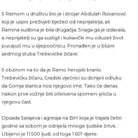
S Ramom u društvu bio je i strojar Abdulah Rizvanović
koji je uspio preživjeti bježeći od neprijatelja, ali
Ramina sudbina je bila drugačija. Snaga ga je izdavala,
a neprijatelji su ga sustigli i kukavički mu oduzeli život
pucajući mu u sljepoočnicu. Pronađen je u blizini
sedmog stuba Trebevićke žičare.
S obzirom na to da je Ramo herojski branio
Trebevićku žičaru, Gradski vijećnici su donijeli odluku
da Gornja stanica nosi njegovo ime. Tako će danas
nakon prve vožnje biti otkrivena spomen-ploča u
njegovu čast.
Opsada Sarajeva i agresija na BiH koja je trajala četiri
godine sa sobom je odnijela mnoge ljudske žrtve.
Ubijeno je 11.500 ljudi, od toga 1.601 dijete.