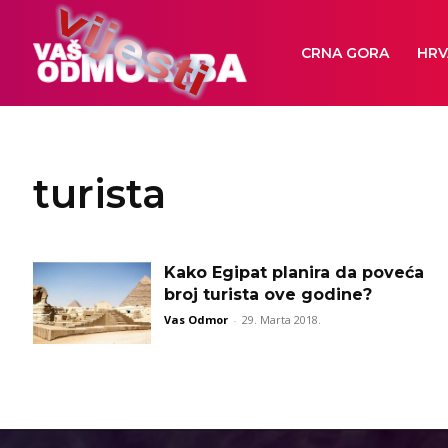
CRNA GORA
HRV
turista
Kako Egipat planira da poveća
broj turista ove godine?
Vas Odmor
-
29. Marta 2018.