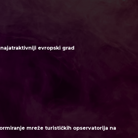
ajatraktivniji evropski grad
ormiranje mreže turističkih opservatorija na