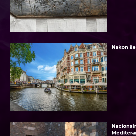
Nakon šes
Nacionaln
Meditera