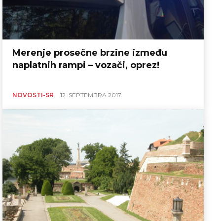
Merenje prosečne brzine između
naplatnih rampi – vozači, oprez!
NOVOSTI-SR
12. SEPTEMBRA 2017.