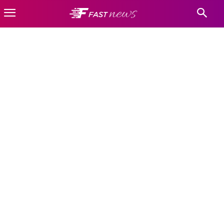
SRBIJA
Kultura-SR
Novosti-SR
Putovanja-SR
Turizam-SR
Naslovnica
Srbija