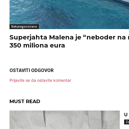
Nekategorizirano
Superjahta Malena je “neboder na 
350 miliona eura
OSTAVITI ODGOVOR
Prijavite se da ostavite komentar
MUST READ
U
Za