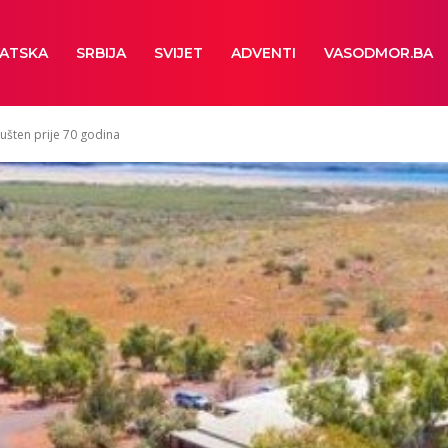
ATSKA
SRBIJA
SVIJET
ADVENTI
VASODMOR.BA
pušten prije 70 godina