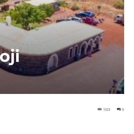
oji
1323
0