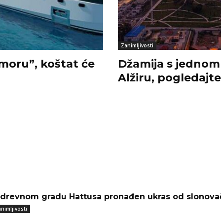
Zanimljivosti
moru”, koštat će
Džamija s jednom 
Alžiru, pogledajt
 drevnom gradu Hattusa pronađen ukras od slonovač
nimljivosti