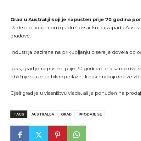
Grad u Australiji koji je napušten prije 70 godina p
Radi se o udaljenom gradu Cossacku na zapadu Australije u 
gradove.
Industrija bazirana na prikupljanju bisera je dovela do os
Ipak, grad je napušten prije 70 godina i ima samo dva st
obližnje staze za hiking i plaže, ili pak oni koji dolaze z
Cijeli grad je u vlasništvu vlade, ali je ponuđen na proda
TAGS
AUSTRALIJA
GRAD
PRODAJE SE