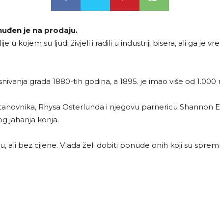
onuđen je na prodaju.
kojem su ljudi živjeli i radili u industriji bisera, ali ga je
nivanja grada 1880-tih godina, a 1895. je imao više od 1.000 ra
anovnika, Rhysa Osterlunda i njegovu parnericu Shannon Ervin
bog jahanja konja.
ju, ali bez cijene. Vlada želi dobiti ponude onih koji su spre