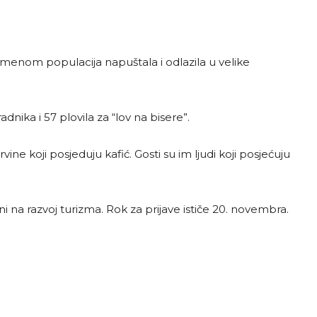
 vremenom populacija napuštala i odlazila u velike
dnika i 57 plovila za “lov na bisere”.
e koji posjeduju kafić. Gosti su im ljudi koji posjećuju
mni na razvoj turizma. Rok za prijave ističe 20. novembra.