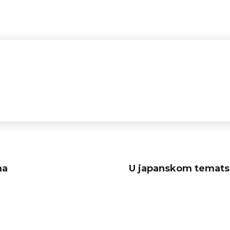
na
U japanskom tematsk