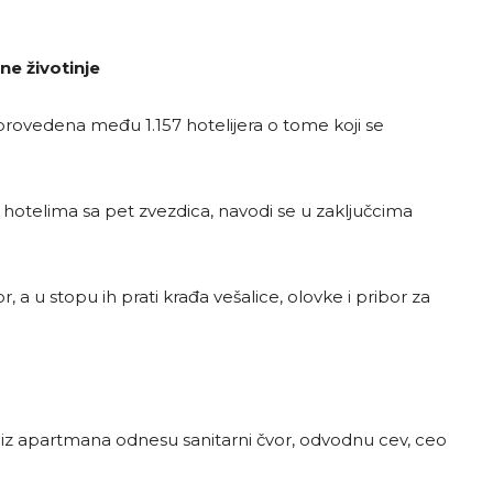
ne životinje
provedena među 1.157 hotelijera o tome koji se
 u hotelima sa pet zvezdica, navodi se u zaključcima
a u stopu ih prati krađa vešalice, olovke i pribor za
iz apartmana odnesu sanitarni čvor, odvodnu cev, ceo