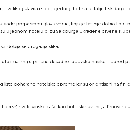
likog klavira iz lobija jednog hotela u Italiji, ili skidanje i
de prepariranu glavu vepra, koju je kasnije dobio kao trofer 
 su u jednom hotelu blizu Salcburga ukradene drvene klup
i, dobija se drugačija slika.
 u hotelima imaju prilično dosadne lopovske navike – pored p
 rang liste poharane hotelske opreme jer su orijentisani na finij
talijani više vole vinske čaše kao hotelski suvenir, a fenovi