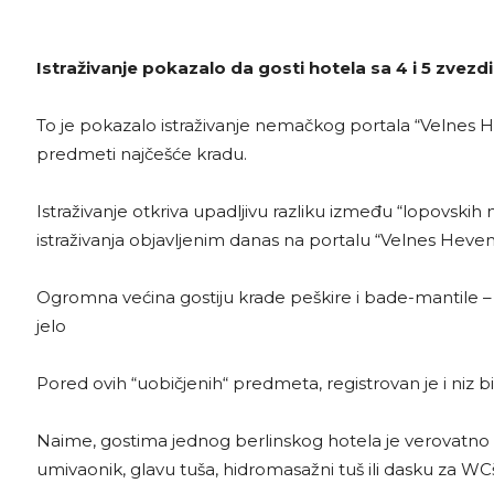
Istraživanje pokazalo da gosti hotela sa 4 i 5 zvezdi
To je pokazalo istraživanje nemačkog portala “Velnes H
predmeti najčešće kradu.
Istraživanje otkriva upadljivu razliku između “lopovskih 
istraživanja objavljenim danas na portalu “Velnes Heven
Ogromna većina gostiju krade peškire i bade-mantile – m
jelo
Pored ovih “uobičjenih“ predmeta, registrovan je i niz 
Naime, gostima jednog berlinskog hotela je verovatno
umivaonik, glavu tuša, hidromasažni tuš ili dasku za W
C