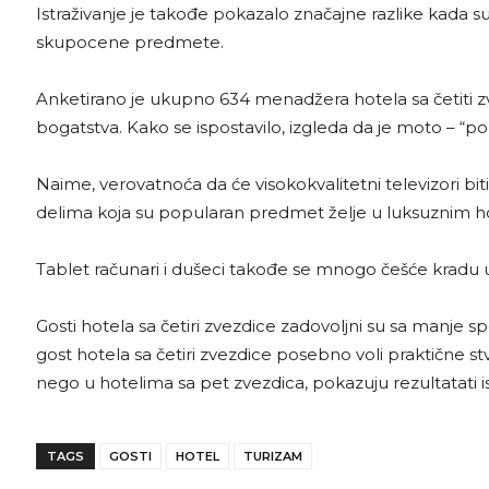
Istraživanje je takođe pokazalo značajne razlike kada su
skupocene predmete.
Anketirano je ukupno 634 menadžera hotela sa četiti zve
bogatstva. Kako se ispostavilo, izgleda da je moto – “p
Naime, verovatnoća da će visokokvalitetni televizori bit
delima koja su popularan predmet želje u luksuznim h
Tablet računari i dušeci takođe se mnogo češće kradu 
Gosti hotela sa četiri zvezdice zadovoljni su sa manje 
gost hotela sa četiri zvezdice posebno voli praktične stv
nego u hotelima sa pet zvezdica, pokazuju rezultatati i
TAGS
GOSTI
HOTEL
TURIZAM