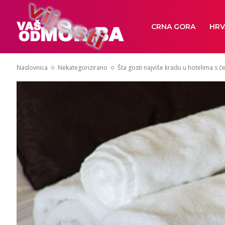
CRNA GORA
HRV
Naslovnica
Nekategorizirano
Šta gosti najviše kradu u hotelima s čet