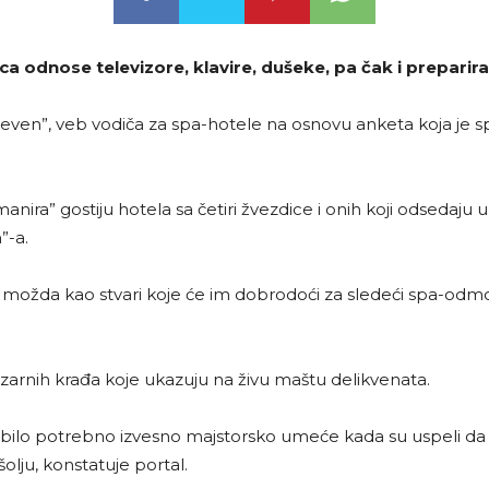
ca odnose televizore, klavire, dušeke, pa čak i preparira
even”, veb vodiča za spa-hotele na osnovu anketa koja je s
manira” gostiju hotela sa četiri žvezdice i onih koji odsedaju
”-a.
ožda kao stvari koje će im dobrodoći za sledeći spa-odmor, 
bizarnih krađa koje ukazuju na živu maštu delikvenata.
 bilo potrebno izvesno majstorsko umeće kada su uspeli da 
šolju, konstatuje portal.