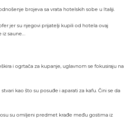
 odnošenje brojeva sa vrata hotelskih sobe u Italiji.
jer su njegovi prijatelji kupili od hotela ovaj
e iz saune…
eškira i ogrtača za kupanje, uglavnom se fokusiraju na
e stvari kao što su posuđe i aparati za kafu. Čini se da
 za kosu su omiljeni predmet krađe među gostima iz