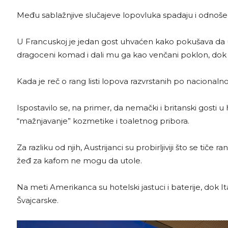
Među sablažnjive slučajeve lopovluka spadaju i odnošenje ve
U Francuskoj je jedan gost uhvaćen kako pokušava da ukra
dragoceni komad i dali mu ga kao venčani poklon, dok
Kada je reč o rang listi lopova razvrstanih po nacionalnost
Ispostavilo se, na primer, da nemački i britanski gosti
“mažnjavanje” kozmetike i toaletnog pribora.
Za razliku od njih, Austrijanci su probirljiviji što se tiče
žeđ za kafom ne mogu da utole.
Na meti Amerikanca su hotelski jastuci i baterije, dok I
Švajcarske.