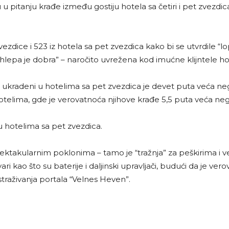
 u pitanju krađe između gostiju hotela sa četiri i pet zvezd
zdice i 523 iz hotela sa pet zvezdica kako bi se utvrdile “lo
ohlepa je dobra” – naročito uvrežena kod imućne klijntele ho
i ukradeni u hotelima sa pet zvezdica je devet puta veća nego
otelima, gde je verovatnoća njihove krađe 5,5 puta veća 
u hotelima sa pet zvezdica.
spektakularnim poklonima – tamo je “tražnja” za peškirima i 
ari kao što su baterije i daljinski upravljači, budući da je v
straživanja portala “Velnes Heven”.