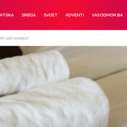
ATSKA
SRBIJA
SVIJET
ADVENTI
VASODMOR.BA
iri i pet zvezdica?