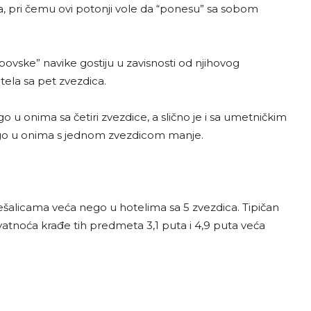
ica, pri čemu ovi potonji vole da “ponesu” sa sobom
povske” navike gostiju u zavisnosti od njihovog
tela sa pet zvezdica.
 u onima sa četiri zvezdice, a slično je i sa umetničkim
nego u onima s jednom zvezdicom manje.
vešalicama veća nego u hotelima sa 5 zvezdica. Tipičan
erovatnoća krađe tih predmeta 3,1 puta i 4,9 puta veća