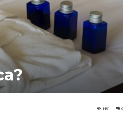
ca?
1451
0