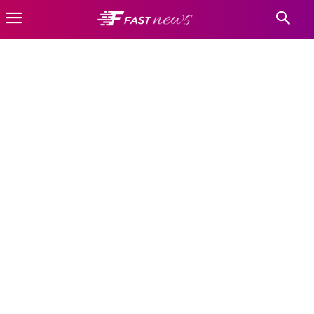
NEKATEGORIZIRANO
Adventi
Crna Gora
Hrvatska
Kultura-BiH
Naslovnica
Nekategorizirano