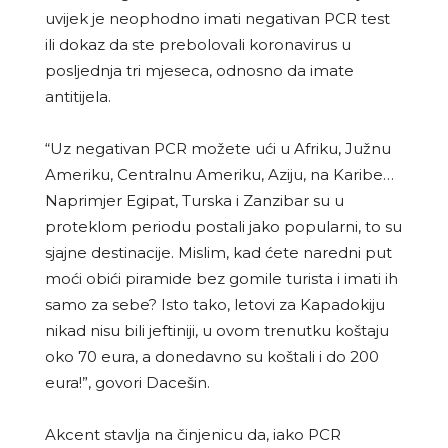
uvijek je neophodno imati negativan PCR test
ili dokaz da ste prebolovali koronavirus u
posljednja tri mjeseca, odnosno da imate
antitijela.
“Uz negativan PCR možete ući u Afriku, Južnu
Ameriku, Centralnu Ameriku, Aziju, na Karibe…
Naprimjer Egipat, Turska i Zanzibar su u
proteklom periodu postali jako popularni, to su
sjajne destinacije. Mislim, kad ćete naredni put
moći obići piramide bez gomile turista i imati ih
samo za sebe? Isto tako, letovi za Kapadokiju
nikad nisu bili jeftiniji, u ovom trenutku koštaju
oko 70 eura, a donedavno su koštali i do 200
eura!”, govori Dacešin.
Akcent stavlja na činjenicu da, iako PCR