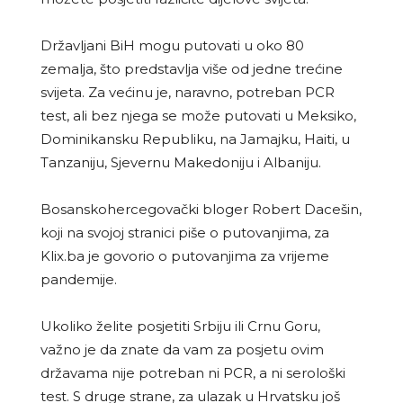
Državljani BiH mogu putovati u oko 80
zemalja, što predstavlja više od jedne trećine
svijeta. Za većinu je, naravno, potreban PCR
test, ali bez njega se može putovati u Meksiko,
Dominikansku Republiku, na Jamajku, Haiti, u
Tanzaniju, Sjevernu Makedoniju i Albaniju.
Bosanskohercegovački bloger Robert Dacešin,
koji na svojoj stranici piše o putovanjima, za
Klix.ba je govorio o putovanjima za vrijeme
pandemije.
Ukoliko želite posjetiti Srbiju ili Crnu Goru,
važno je da znate da vam za posjetu ovim
državama nije potreban ni PCR, a ni serološki
test. S druge strane, za ulazak u Hrvatsku još