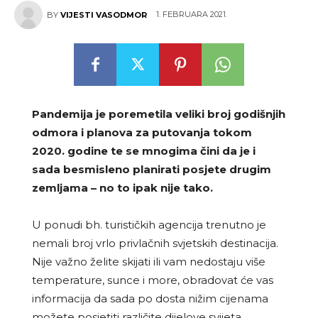
1. FEBRUARA 2021.
BY
VIJESTI VASODMOR
Pandemija je poremetila veliki broj godišnjih
odmora i planova za putovanja tokom
2020. godine te se mnogima čini da je i
sada besmisleno planirati posjete drugim
zemljama – no to ipak nije tako.
U ponudi bh. turističkih agencija trenutno je
nemali broj vrlo privlačnih svjetskih destinacija.
Nije važno želite skijati ili vam nedostaju više
temperature, sunce i more, obradovat će vas
informacija da sada po dosta nižim cijenama
možete posjetiti različite dijelove svijeta.