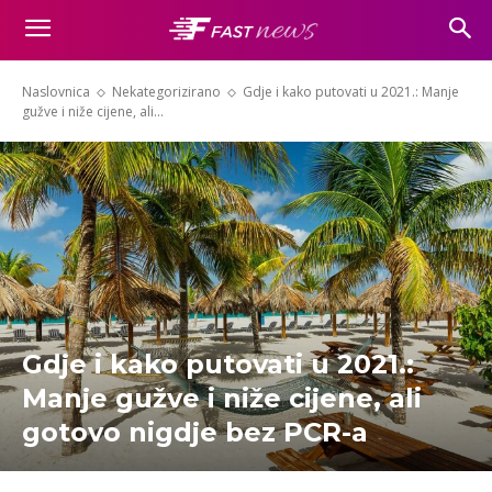
Naslovnica
Nekategorizirano
Gdje i kako putovati u 2021.: Manje
gužve i niže cijene, ali...
Gdje i kako putovati u 2021.:
Manje gužve i niže cijene, ali
gotovo nigdje bez PCR-a