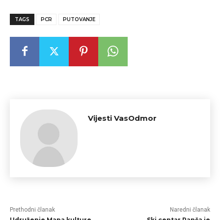
TAGS
PCR
PUTOVANJE
Vijesti VasOdmor
Prethodni članak
Naredni članak
Udruženje Mapa kulture
Ski centar Ranča je