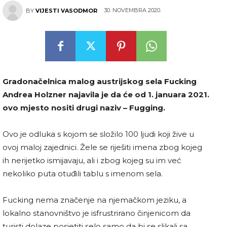
30. NOVEMBRA 2020.
BY
VIJESTI VASODMOR
Gradonačelnica malog austrijskog sela Fucking
Andrea Holzner najavila je da će od 1. januara 2021.
ovo mjesto nositi drugi naziv – Fugging.
Ovo je odluka s kojom se složilo 100 ljudi koji žive u
ovoj maloj zajednici. Žele se riješiti imena zbog kojeg
ih nerijetko ismijavaju, ali i zbog kojeg su im već
nekoliko puta otuđili tablu s imenom sela.
Fucking nema značenje na njemačkom jeziku, a
lokalno stanovništvo je isfrustrirano činjenicom da
turisti dolaze posjetiti selo samo da bi se slikali sa