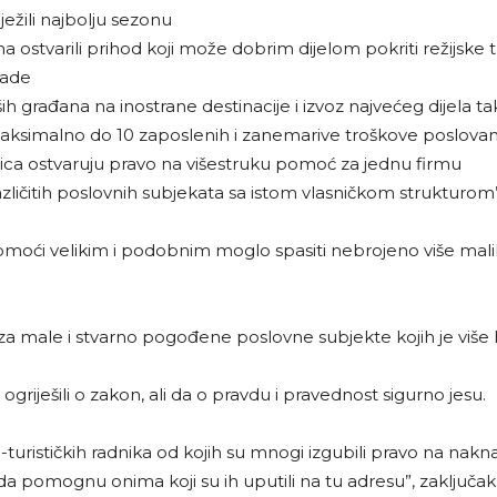
ježili najbolju sezonu
a ostvarili prihod koji može dobrim dijelom pokriti režijske 
 rade
aših građana na inostrane destinacije i izvoz najvećeg dijela
u maksimalno do 10 zaposlenih i zanemarive troškove poslovan
vnica ostvaruju pravo na višestruku pomoć za jednu firmu
zličitih poslovnih subjekata sa istom vlasničkom strukturom”,
i velikim i podobnim moglo spasiti nebrojeno više malih 
ni za male i stvarno pogođene poslovne subjekte kojih je više h
griješili o zakon, ali da o pravdu i pravednost sigurno jesu.
sko-turističkih radnika od kojih su mnogi izgubili pravo na na
 da pomognu onima koji su ih uputili na tu adresu”, zaključa