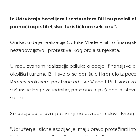
Iz Udruženja hotelijera i restoratera BiH su poslali
pomoći ugostiteljsko-turističkom sektoru”.
Oni kažu da je realizacija Odluke Vlade FBiH o finansi
nezadovoljstvo i protest velikog broja subjekata.
U radu zvanom realizacija odluke o dodjeli finansijsk
okoliša i turizma BiH sve bi se poništilo i krenulo iz poč
Proces realizacije pozitivne odluke Vlade FBiH, kao i kon
suštinske brige za radnike, posebno otpuštene, a istovrem
su oni.
Smatraju da je javni poziv i njime utvrđeni uslovi i krite
“Udruženja i slične asocijacije imaju pravo protežirati in