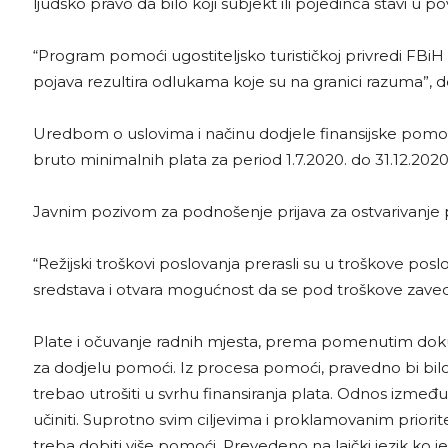
ljudsko pravo da bilo koji subjekt ili pojedinca stavi u po
“Program pomoći ugostiteljsko turističkoj privredi FBiH 
pojava rezultira odlukama koje su na granici razuma”,
Uredbom o uslovima i načinu dodjele finansijske pomoći
bruto minimalnih plata za period 1.7.2020. do 31.12.2020. 
Javnim pozivom za podnošenje prijava za ostvarivanje p
“Režijski troškovi poslovanja prerasli su u troškove p
sredstava i otvara mogućnost da se pod troškove zavedu 
Plate i očuvanje radnih mjesta, prema pomenutim dokumen
za dodjelu pomoći. Iz procesa pomoći, pravedno bi bilo
trebao utrošiti u svrhu finansiranja plata. Odnos između
učiniti. Suprotno svim ciljevima i proklamovanim priorit
treba dobiti više pomoći. Prevedeno na laički jezik ko j