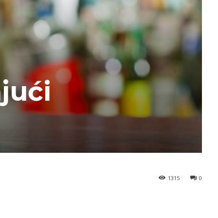
jući
1315
0