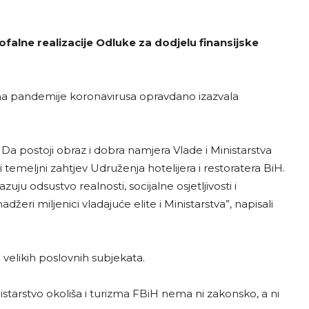
ofalne realizacije Odluke za dodjelu finansijske
tima pandemije koronavirusa opravdano izazvala
a postoji obraz i dobra namjera Vlade i Ministarstva
 i temeljni zahtjev Udruženja hotelijera i restoratera BiH.
ju odsustvo realnosti, socijalne osjetljivosti i
žeri miljenici vladajuće elite i Ministarstva”, napisali
e velikih poslovnih subjekata.
Ministarstvo okoliša i turizma FBiH nema ni zakonsko, a ni