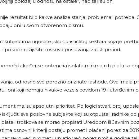
voljniji položaj u odnosu na ostale”, napisali su oni.
nije rezultat bilo kakve analize stanja, problema i potreba. 
 dodaju oni u svom otvorenom pismu.
 subjektima ugostiteljsko-turističkog sektora koja je pret
i pokriće režijskih troškova poslovanja za isti period.
omoći također se potencira isplata minimalnih plata sa dopr
oslovanja, odnosno sve porezno priznate rashode. Ova ‘mala
i oni koji nemaju nikakve veze s covidom 19 i utvrđenim prio
tima, su apsolutni prioritet. Po logici stvari, broj uposlen
 isključiti sve poslovne subjekte koji su otpuštali radnike 
 plata i troškova se morao propisati Uredbom ili Javnim pozi
etima osnovni kriterij postaju promet i plaćeni porezi za 2019
e napravio veći promet i uplatio veći porez prošle godine taj 