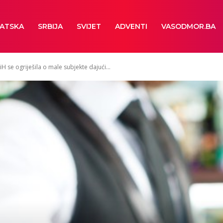
ATSKA
SRBIJA
SVIJET
ADVENTI
VASODMOR.BA
H se ogriješila o male subjekte dajući...