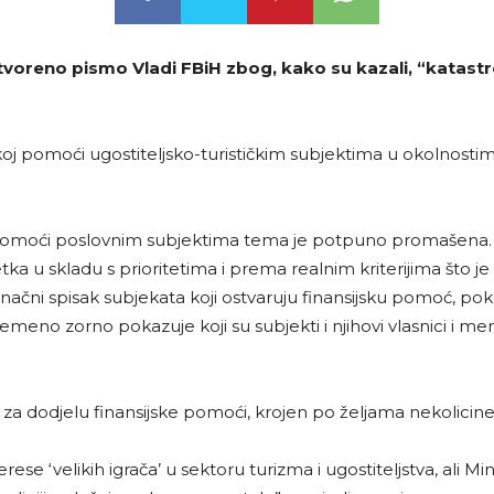
 otvoreno pismo Vladi FBiH zbog, kako su kazali, “katastr
jskoj pomoći ugostiteljsko-turističkim subjektima u okolnos
e pomoći poslovnim subjektima tema je potpuno promašena. D
etka u skladu s prioritetima i prema realnim kriterijima što je
ačni spisak subjekata koji ostvaruju finansijsku pomoć, pokazu
eno zorno pokazuje koji su subjekti i njihovi vlasnici i menad
riji za dodjelu finansijske pomoći, krojen po željama nekolicin
terese ‘velikih igrača’ u sektoru turizma i ugostiteljstva, ali 