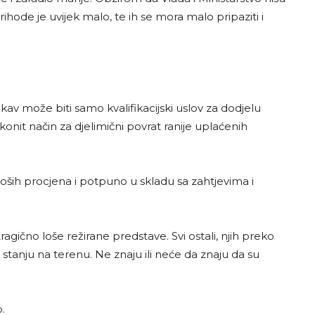
rihode je uvijek malo, te ih se mora malo pripaziti i
av može biti samo kvalifikacijski uslov za dodjelu
konit način za djelimični povrat ranije uplaćenih
loših procjena i potpuno u skladu sa zahtjevima i
agično loše režirane predstave. Svi ostali, njih preko
 stanju na terenu. Ne znaju ili neće da znaju da su
.