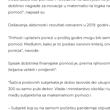
dobitnici nagrade za inovacije u matematici ta logika ne 
pomoći”, napisali su.
Dešavanja, aktivnosti i rezultati ostvareni u 2019. god
“Prihod i uplaćeni porezi u prošloj godini mogu biti sa
pomoći. Međutim, kako je to postao osnovni kriterij, onda
poreza”, navode.
Spisak dobitnika finansijske pomoći je, prema njihovom m
željama velikih i omiljenih”.
“Šačica poslovnih subjekata je dobio lavovski dio ukupne
300 su samo puki dekor. Vlada i ministarstvo okoliša i tu
među subjektima sa maksimalnom pomoći i:
– Subjekti koji su na samom početku pandemije otpustili