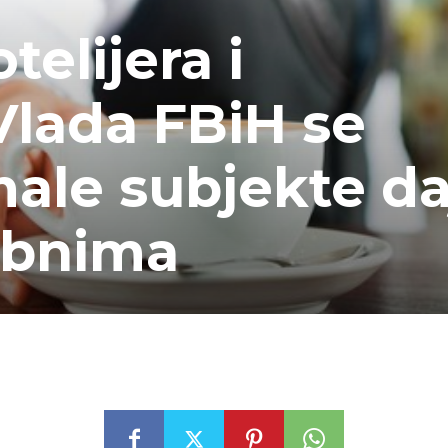
elijera i
 Vlada FBiH se
male subjekte da
bnima