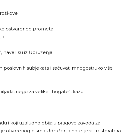
troškove
 tako ostvarenog prometa
ja
 naveli su iz Udruženja.
poslovnih subjekata i sačuvati mnogostruko više
iljada, nego za velike i bogate”, kažu.
knadu i koji uzaludno obijaju pragove zavoda za
k je otvorenog pisma Udruženja hotelijera i restoratera