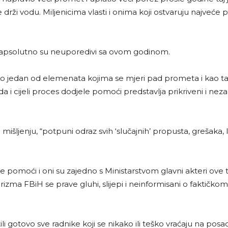
drži vodu. Miljenicima vlasti i onima koji ostvaruju najveće p
ini apsolutno su neuporedivi sa ovom godinom.
mo jedan od elemenata kojima se mjeri pad prometa i kao tak
 i cijeli proces dodjele pomoći predstavlja prikriveni i neza
išljenju, “potpuni odraz svih ‘slučajnih’ propusta, grešaka, 
 pomoći i oni su zajedno s Ministarstvom glavni akteri ove tr
rizma FBiH se prave gluhi, slijepi i neinformisani o faktičkom
 gotovo sve radnike koji se nikako ili teško vraćaju na posao