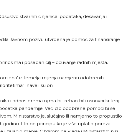
Odsustvo stvarnih činjenica, podataka, dešavanja i
hodila Javnom pozivu utvrđena je pomoć za finansiranje
inosima i poseban cilj – očuvanje radnih mjesta.
 promjena’ iz temelja mijenja namjenu odobrenih
ritetima”, naveli su oni.
ika i odnos prema njima bi trebao biti osnovni kriterij
od početka pandemije. Veći dio odobrene pomoći bi se
vom. Ministarstvo je, slučajno ili namjerno to propustilo
. godinu. I to po principu ko je više uplatio poreza
je i zaradio manje. Obzirom da Vlada i Ministarstvo nisu