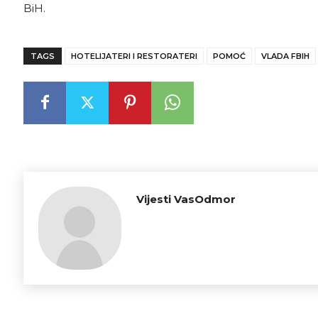
BiH.
TAGS
HOTELIJATERI I RESTORATERI
POMOĆ
VLADA FBIH
Vijesti VasOdmor