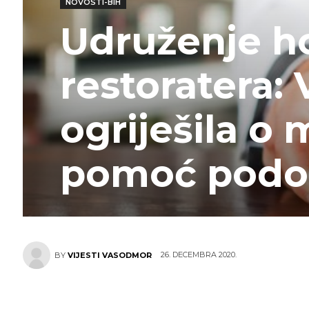
NOVOSTI-BIH
Udruženje hot
restoratera:
ogriješila o 
pomoć podo
26. DECEMBRA 2020.
BY
VIJESTI VASODMOR