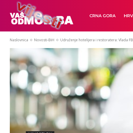
CRNA GORA
HRV
Naslovnica
Novosti-BiH
Udruženje hotelijera i restoratera: Vlada FBi