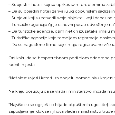
– Subjekti – hoteli koji su uprkos svim problemima zabil
– Da su pojedini hoteli zahvaljujući dopunskim sadržajim
– Subjekti koji su zatvorili svoje objekte i koji i danas ne
– Turističke agencije čiji je osnovni posao odvođenje n
– Da turističke agencije, osim rijetkih izuzetaka, imaj
– Turističke agencije koje temeljem registracije poslo
– Da su nagrađene firme koje imaju registrovano više ra
Oni kažu da se bespotrebnom podijelom odobrene pomoć
radnih mjesta.
“Nažalost uvjeti i kriteriji za dodjelu pomoći nisu kroje
Na kraju poručuju da se vlada i ministarstvo možda nisu o
“Najviše su se ogriješili o hiljade otpuštenih ugostitelj
zapošljavanje, dok se njihova vlada i ministarstvo trude