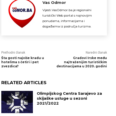
Vas Odmor
Vijesti.VasOdmor.ba je regionalni
turistički Web portal s najnovijim
ponudama, informacijama i
događaima iz područja turizma.
Prethodni članak
Naredni članak
Šta gosti najviše kradu u
Gradovi Irske među
hotelima s četiri i pet
najtraženijim turističkim
zvezdica?
destinacijama u 2020. godini
RELATED ARTICLES
Olimpijskog Centra Sarajevo za
skijaške usluge u sezoni
2021/2022