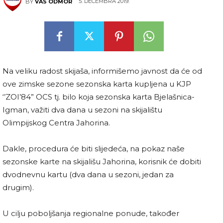
5. DECEMBRA 2019.
BY
VAS ODMOR
Na veliku radost skijaša, informišemo javnost da će od
ove zimske sezone sezonska karta kupljena u KJP
‘’ZOI’84” OCS tj. bilo koja sezonska karta Bjelašnica-
Igman, važiti dva dana u sezoni na skijalištu
Olimpijskog Centra Jahorina.
Dakle, procedura će biti slijedeća, na pokaz naše
sezonske karte na skijališu Jahorina, korisnik će dobiti
dvodnevnu kartu (dva dana u sezoni, jedan za
drugim).
U cilju poboljšanja regionalne ponude, također