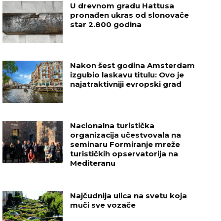
U drevnom gradu Hattusa
pronađen ukras od slonovače
star 2.800 godina
Nakon šest godina Amsterdam
izgubio laskavu titulu: Ovo je
najatraktivniji evropski grad
Nacionalna turistička
organizacija učestvovala na
seminaru Formiranje mreže
turističkih opservatorija na
Mediteranu
Najčudnija ulica na svetu koja
muči sve vozače