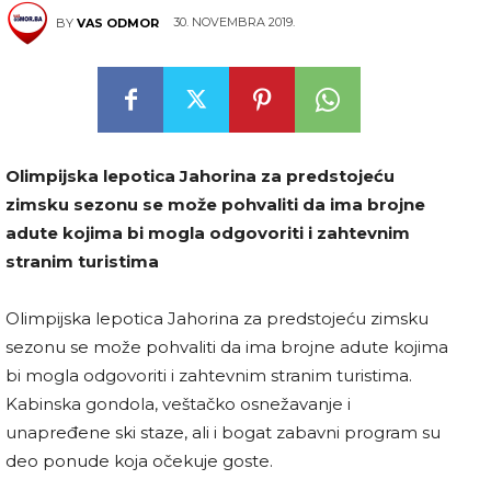
30. NOVEMBRA 2019.
BY
VAS ODMOR
Olimpijska lepotica Jahorina za predstojeću
zimsku sezonu se može pohvaliti da ima brojne
adute kojima bi mogla odgovoriti i zahtevnim
stranim turistima
Olimpijska lepotica Jahorina za predstojeću zimsku
sezonu se može pohvaliti da ima brojne adute kojima
bi mogla odgovoriti i zahtevnim stranim turistima.
Kabinska gondola, veštačko osnežavanje i
unapređene ski staze, ali i bogat zabavni program su
deo ponude koja očekuje goste.