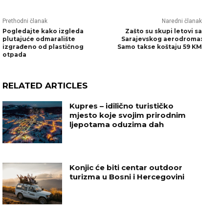
Prethodni članak
Naredni članak
Pogledajte kako izgleda
Zašto su skupi letovi sa
plutajuće odmaralište
Sarajevskog aerodroma:
izgrađeno od plastičnog
Samo takse koštaju 59 KM
otpada
RELATED ARTICLES
Kupres – idilično turističko
mjesto koje svojim prirodnim
ljepotama oduzima dah
Konjic će biti centar outdoor
turizma u Bosni i Hercegovini