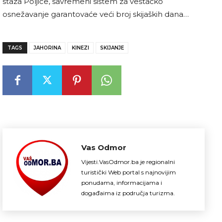
staza Poljice, savremeni sistem za veštačko
osnežavanje garantovaće veći broj skijaških dana…
TAGS
JAHORINA
KINEZI
SKIJANJE
Vas Odmor
Vijesti.VasOdmor.ba je regionalni
turistički Web portal s najnovijim
ponudama, informacijama i
događaima iz područja turizma.