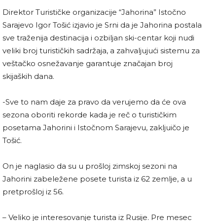
Direktor Turističke organizacije “Jahorina” Istočno
Sarajevo Igor Tošić izjavio je Srni da je Jahorina postala
sve traženija destinacija i ozbiljan ski-centar koji nudi
veliki broj turističkih sadržaja, a zahvaljujući sistemu za
veštačko osnežavanje garantuje značajan broj
skijaških dana.
-Sve to nam daje za pravo da verujemo da će ova
sezona oboriti rekorde kada je reč o turističkim
posetama Jahorini i Istočnom Sarajevu, zakljuičo je
Tošić.
On je naglasio da su u prošloj zimskoj sezoni na
Jahorini zabeležene posete turista iz 62 zemlje, a u
pretprošloj iz 56.
– Veliko je interesovanje turista iz Rusije. Pre mesec