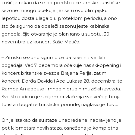
Tošić je rekao da se od predstojeće zimske turističke
sezone mnogo očekuje, jer se u ovu olimpijsku
lepoticu dosta ulagalo u proteklom periodu, a ono
što će sigurno da obeleži sezonu jeste kabinska
gondola, čije otvaranje je planirano u subotu, 30.
novembra uz koncert Saše Matića.
– Zimsku sezonu sigurno će da krasi niz velikih
događaja. Već 7. decembra očekuje nas ski-opening i
koncert britanske zvezde Brajana Ferija, zatim
koncerti Đorđa Davida i Ace Lukasa 28. decembra, te
Ramba Amadeusa i mnogih drugih muzičkih zvezda.
Sve što radimo je s ciljem privlačenja sve većeg broja
turista i bogatije turističke ponude, naglasio je Tošić.
On je istakao da su staze unapređene, napravljeno je
pet kilometara novih staza, osnežena je kompletna