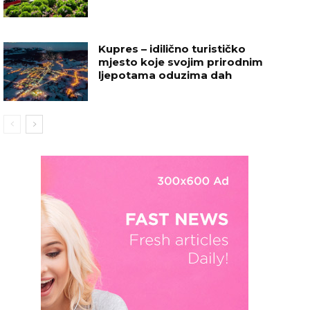
Kupres – idilično turističko
mjesto koje svojim prirodnim
ljepotama oduzima dah