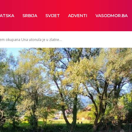
ATSKA
SRBIJA
SVIJET
ADVENTI
VASODMOR.BA
em okupana Una utonula je u zlatne...