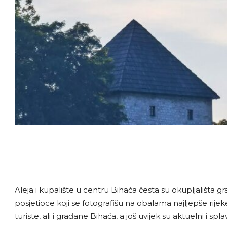
Aleja i kupalište u centru Bihaća česta su okupljališta g
posjetioce koji se fotografišu na obalama najljepše ri
turiste, ali i građane Bihaća, a još uvijek su aktuelni i spla