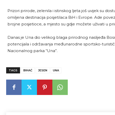
Prizori prirode, zelenila i istinskog ljeta još uvijek su d
omiljena destinacija posjetilaca BiH i Evrope. Ade po
brojne posjetioce, a mjesto su gdje možete uživati u pri
Danas je Una dio velikog blaga prirodnog naslijeđa Bos
potencijala i održavanja međunarodne sportsko-turističk
Nacionalnog parka “Una”.
TAGS
BIHAĆ
JESEN
UNA