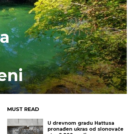
ma
a
eni
MUST READ
U drevnom gradu Hattusa
pronađen ukras od slonovače