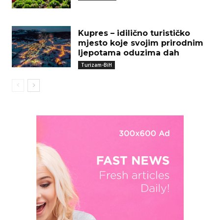
Kupres – idilično turističko
mjesto koje svojim prirodnim
ljepotama oduzima dah
Turizam-BiH