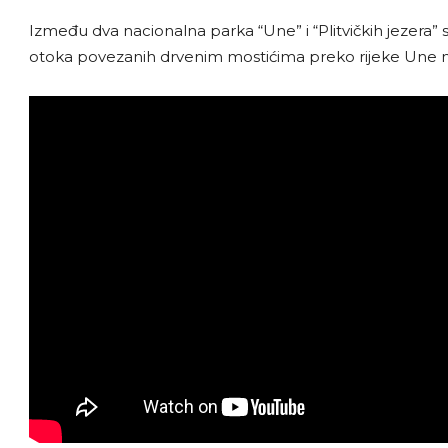
Između dva nacionalna parka “Une” i “Plitvičkih jezera” s
otoka povezanih drvenim mostićima preko rijeke Une na