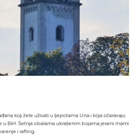
rađana koji žele uživati u ljepotama Una i koja očaravaju
jeke u BiH. Šetnja obalama ukrašenim bojama jeseni mami
varenje i rafting.