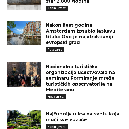
star 2.800 godina
Zanimljivosti
Nakon šest godina
Amsterdam izgubio laskavu
titulu: Ovo je najatraktivniji
evropski grad
Putovanja
Nacionalna turistička
organizacija učestvovala na
seminaru Formiranje mreže
turističkih opservatorija na
Mediteranu
Novosti-CG
Najčudnija ulica na svetu koja
muči sve vozače
Zanimljivosti