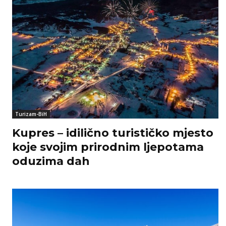
Turizam-BiH
Kupres – idilično turističko mjesto
koje svojim prirodnim ljepotama
oduzima dah