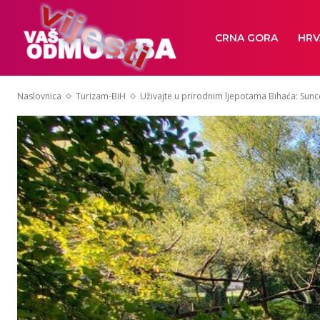
CRNA GORA
HRV
Naslovnica
Turizam-BiH
Uživajte u prirodnim ljepotama Bihaća: Sunc