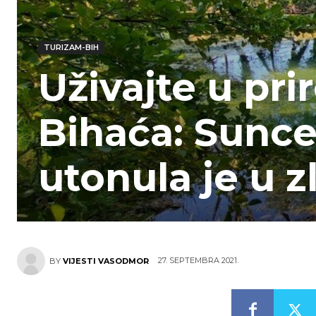
TURIZAM-BIH
Uživajte u pr
Bihaća: Sunc
utonula je u z
27. SEPTEMBRA 2021.
BY
VIJESTI VASODMOR