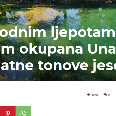
irodnim ljepota
em okupana Un
latne tonove jes
1058
0