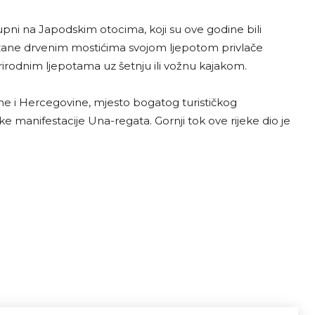
ostupni na Japodskim otocima, koji su ove godine bili
vezane drvenim mostićima svojom ljepotom privlače
rirodnim ljepotama uz šetnju ili vožnu kajakom.
ne i Hercegovine, mjesto bogatog turističkog
e manifestacije Una-regata. Gornji tok ove rijeke dio je