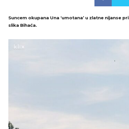
Suncem okupana Una ‘umotana’ u zlatne nijanse prir
slika Bihaća.