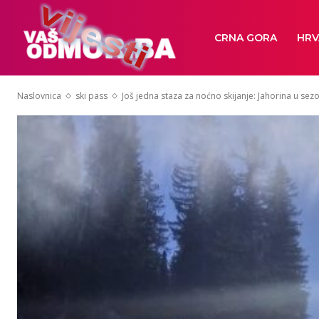
CRNA GORA
HRV
Naslovnica
ski pass
Još jedna staza za noćno skijanje: Jahorina u sezon