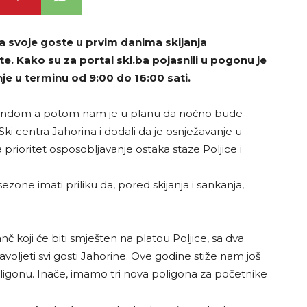
 a svoje goste u prvim danima skijanja
 Kako su za portal ski.ba pojasnili u pogonu je
janje u terminu od 9:00 do 16:00 sati.
ikendom a potom nam je u planu da noćno bude
ki centra Jahorina i dodali da je osnježavanje u
 prioritet osposobljavanje ostaka staze Poljice i
zone imati priliku da, pored skijanja i sankanja,
č koji će biti smješten na platou Poljice, sa dva
oljeti svi gosti Jahorine. Ove godine stiže nam još
oligonu. Inače, imamo tri nova poligona za početnike