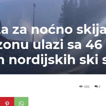
a za noćno skija
zonu ulazi sa 4
m nordijskih ski 
1202
0