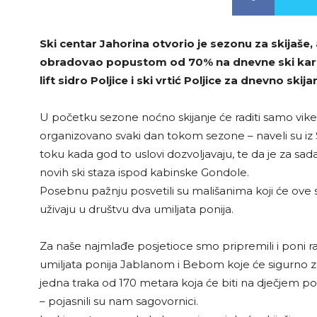
Ski centar Jahorina otvorio je sezonu za skijaše,
obradovao popustom od 70% na dnevne ski karte.
lift sidro Poljice i ski vrtić Poljice za dnevno ski
U početku sezone noćno skijanje će raditi samo v
organizovano svaki dan tokom sezone – naveli su iz S
toku kada god to uslovi dozvoljavaju, te da je za sada
novih ski staza ispod kabinske Gondole.
Posebnu pažnju posvetili su mališanima koji će ove se
uživaju u društvu dva umiljata ponija.
Za naše najmlađe posjetioce smo pripremili i poni ran
umiljata ponija Jablanom i Bebom koje će sigurno zav
jedna traka od 170 metara koja će biti na dječjem p
– pojasnili su nam sagovornici.