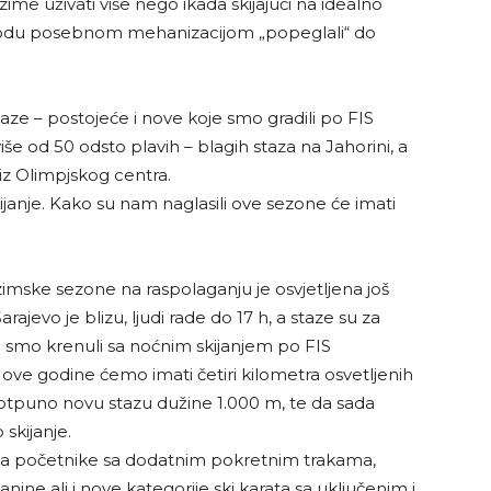
 zime uživati više nego ikada skijajući na idealno
iodu posebnom mehanizacijom „popeglali“ do
staze – postojeće i nove koje smo gradili po FIS
 od 50 odsto plavih – blagih staza na Jahorini, a
 iz Olimpjskog centra.
ijanje. Kako su nam naglasili ove sezone će imati
imske sezone na raspolaganju je osvjetljena još
rajevo je blizu, ljudi rade do 17 h, a staze su za
e smo krenuli sa noćnim skijanjem po FIS
i ove godine ćemo imati četiri kilometra osvetljenih
nu potpuno novu stazu dužine 1.000 m, te da sada
skijanje.
oni za početnike sa dodatnim pokretnim trakama,
nine ali i nove kategorije ski karata sa uključenim i