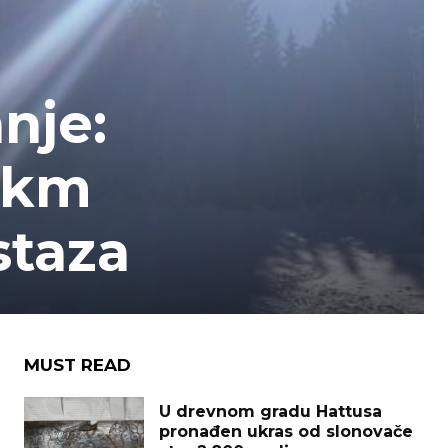
nje:
6 km
staza
MUST READ
U drevnom gradu Hattusa
pronađen ukras od slonovače