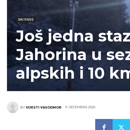
SKI PASS
Još jedna staz
Jahorina u se
alpskih i 10 k
11. DECEMBRA 2020.
BY
VIJESTI VASODMOR