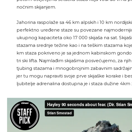
noćnim skijanjem.
Jahorina raspolaže sa 46 km alpskih i 10 km nordijsk
perfektno uređene staze su povezane najmodernijim 
ukupnog kapaciteta oko 17 000 skijaša na sat. Skijaši
stazama srednje težine kao i na teškim stazama koje 
km staza pokriveno je sa jednom kabinskom gondolo
tri ski lifta. Najmlađim skijašima posvećujemo, za nji
tjubing stazama i mnogobrojnim zabavnim sadržajima. 
jer tu mogu napraviti svoje prve skijaške korake i bes
ljubitelje adrenalina dostupna je i staza dužine 4km 