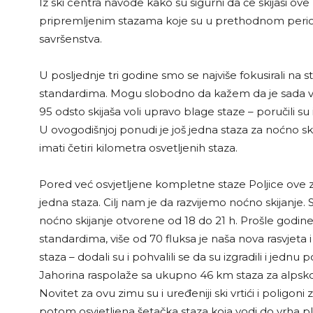
Iz ski centra navode kako su sigurni da će skijaši ove
pripremljenim stazama koje su u prethodnom per
savršenstva.
U posljednje tri godine smo se najviše fokusirali na 
standardima. Mogu slobodno da kažem da je sada više
95 odsto skijaša voli upravo blage staze – poručili su
U ovogodišnjoj ponudi je još jedna staza za noćno sk
imati četiri kilometra osvetljenih staza.
Pored već osvjetljene kompletne staze Poljice ove z
jedna staza. Cilj nam je da razvijemo noćno skijanje. Sa
noćno skijanje otvorene od 18 do 21 h. Prošle godin
standardima, više od 70 fluksa je naša nova rasvjeta 
staza – dodali su i pohvalili se da su izgradili i jed
Jahorina raspolaže sa ukupno 46 km staza za alpsko 
Novitet za ovu zimu su i uređeniji ski vrtići i polig
potom osvjetljena šetačka staza koja vodi do vrha pla