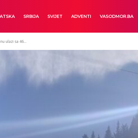
ATSKA
SRBIJA
SVIJET
ADVENTI
VASODMOR.BA
u ulazi sa 46...