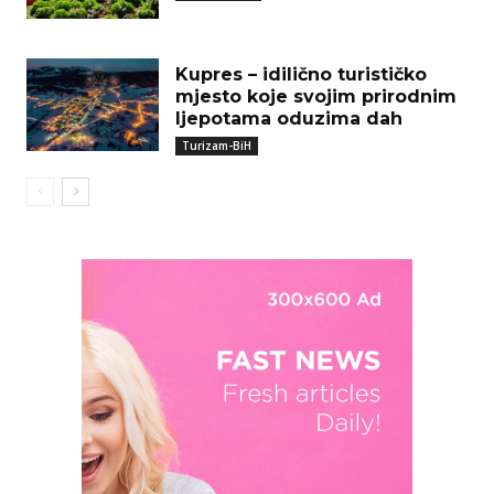
Kupres – idilično turističko
mjesto koje svojim prirodnim
ljepotama oduzima dah
Turizam-BiH