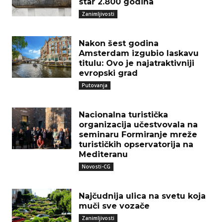
star 2.800 godina
Zanimljivosti
Nakon šest godina
Amsterdam izgubio laskavu
titulu: Ovo je najatraktivniji
evropski grad
Putovanja
Nacionalna turistička
organizacija učestvovala na
seminaru Formiranje mreže
turističkih opservatorija na
Mediteranu
Novosti-CG
Najčudnija ulica na svetu koja
muči sve vozače
Zanimljivosti