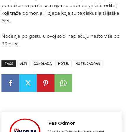
porodicama pa će se u njemu dobro osjećati roditelji
koji traže odmor, ali i djeca koja su tek iskusila skijaške
čari.
Noćenje po gostu u ovoj sobi naplaćuju nešto više od
90 eura.
TAGS
ALPI
COKOLADA
HOTEL
HOTEL JADRAN
Vas Odmor
Vijesti.VasOdmor.ba je regionalni