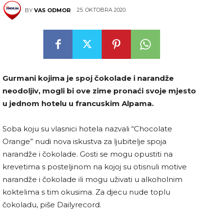
25. OKTOBRA 2020.
BY
VAS ODMOR
Gurmani kojima je spoj čokolade i narandže
neodoljiv, mogli bi ove zime pronaći svoje mjesto
u jednom hotelu u francuskim Alpama.
Soba koju su vlasnici hotela nazvali “Chocolate
Orange” nudi nova iskustva za ljubitelje spoja
narandže i čokolade. Gosti se mogu opustiti na
krevetima s posteljinom na kojoj su otisnuli motive
narandže i čokolade ili mogu uživati u alkoholnim
koktelima s tim okusima. Za djecu nude toplu
čokoladu, piše Dailyrecord.