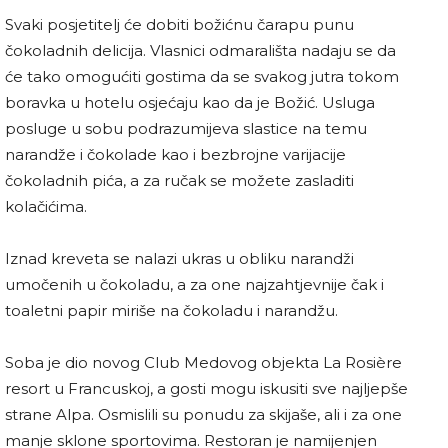
Svaki posjetitelj će dobiti božićnu čarapu punu
čokoladnih delicija. Vlasnici odmarališta nadaju se da
će tako omogućiti gostima da se svakog jutra tokom
boravka u hotelu osjećaju kao da je Božić. Usluga
posluge u sobu podrazumijeva slastice na temu
narandže i čokolade kao i bezbrojne varijacije
čokoladnih pića, a za ručak se možete zasladiti
kolačićima.
Iznad kreveta se nalazi ukras u obliku narandži
umočenih u čokoladu, a za one najzahtjevnije čak i
toaletni papir miriše na čokoladu i narandžu.
Soba je dio novog Club Medovog objekta La Rosière
resort u Francuskoj, a gosti mogu iskusiti sve najljepše
strane Alpa. Osmislili su ponudu za skijaše, ali i za one
manje sklone sportovima. Restoran je namijenjen