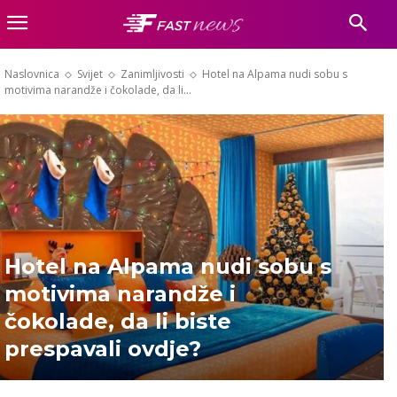
Naslovnica
Svijet
Zanimljivosti
Hotel na Alpama nudi sobu s
motivima narandže i čokolade, da li...
Hotel na Alpama nudi sobu s
motivima narandže i
čokolade, da li biste
prespavali ovdje?