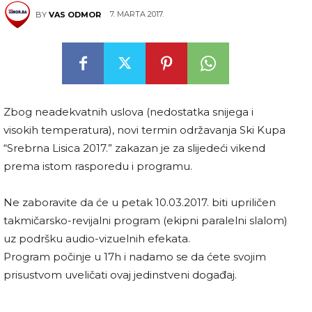
7. MARTA 2017.
BY
VAS ODMOR
Zbog neadekvatnih uslova (nedostatka snijega i
visokih temperatura), novi termin održavanja Ski Kupa
“Srebrna Lisica 2017.” zakazan je za slijedeći vikend
prema istom rasporedu i programu.
Ne zaboravite da će u petak 10.03.2017. biti upriličen
takmičarsko-revijalni program (ekipni paralelni slalom)
uz podršku audio-vizuelnih efekata.
Program počinje u 17h i nadamo se da ćete svojim
prisustvom uveličati ovaj jedinstveni događaj.