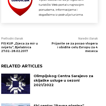
turistički Web portal s najnovijim
ponudama, informacijama i
događaima iz područja turizma.
Prethodni članak
Naredni članak
FIS KUP „Djeca za mir u
Prijavite se za posao vlogera
svijetu“, Bjelašnica
i obiđite celu Evropu za 4
27.02.-28.02.2017
meseca
RELATED ARTICLES
Olimpijskog Centra Sarajevo za
skijaške usluge u sezoni
2021/2022
Ski centar “Ravna planina”