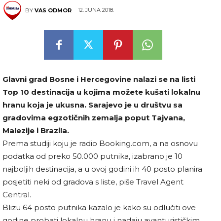
12. JUNA 2018.
BY
VAS ODMOR
Glavni grad Bosne i Hercegovine nalazi se na listi
Top 10 destinacija u kojima možete kušati lokalnu
hranu koja je ukusna. Sarajevo je u društvu sa
gradovima egzotičnih zemalja poput Tajvana,
Malezije i Brazila.
Prema studiji koju je radio Booking.com, a na osnovu
podatka od preko 50.000 putnika, izabrano je 10
najboljih destinacija, a u ovoj godini ih 40 posto planira
posjetiti neki od gradova s liste, piše Travel Agent
Central.
Blizu 64 posto putnika kazalo je kako su odlučiti ove
godine probati lokalnu hranu i nadaju avanturističkim