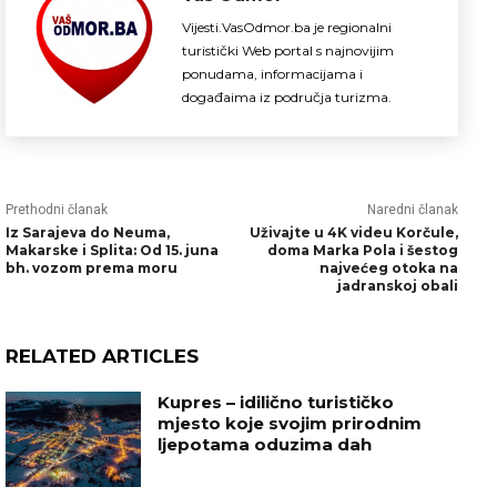
Vijesti.VasOdmor.ba je regionalni
turistički Web portal s najnovijim
ponudama, informacijama i
događaima iz područja turizma.
Prethodni članak
Naredni članak
Iz Sarajeva do Neuma,
Uživajte u 4K videu Korčule,
Makarske i Splita: Od 15. juna
doma Marka Pola i šestog
bh. vozom prema moru
najvećeg otoka na
jadranskoj obali
RELATED ARTICLES
Kupres – idilično turističko
mjesto koje svojim prirodnim
ljepotama oduzima dah