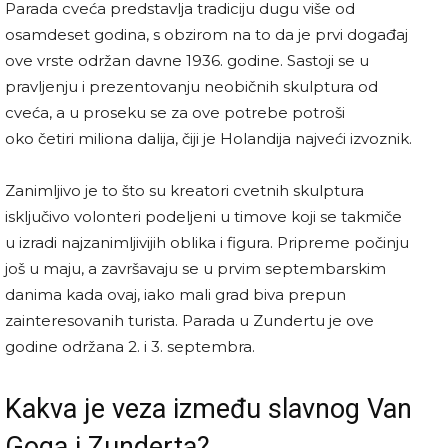
Parada cveća predstavlja tradiciju dugu više od
osamdeset godina, s obzirom na to da je prvi događaj
ove vrste održan davne 1936. godine. Sastoji se u
pravljenju i prezentovanju neobičnih skulptura od
cveća, a u proseku se za ove potrebe potroši
oko četiri miliona dalija, čiji je Holandija najveći izvoznik.
Zanimljivo je to što su kreatori cvetnih skulptura
isključivo volonteri podeljeni u timove koji se takmiče
u izradi najzanimljivijih oblika i figura. Pripreme počinju
još u maju, a završavaju se u prvim septembarskim
danima kada ovaj, iako mali grad biva prepun
zainteresovanih turista. Parada u Zundertu je ove
godine održana 2. i 3. septembra.
Kakva je veza između slavnog Van
Goga i Zunderta?