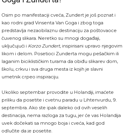
Osim po manifestaciji cveća, Zundert je još poznat i
kao rodni grad Vinsenta Van Goga i zbog toga
predstavlja nezaobilaznu destinaciju za poštovaoce
čuvenog slikara. Neretko su mnogi događaji,
uključujući i
Korzo Zundert
, inspirisani upravo njegovim
likom i delom. Posetioci Zunderta mogu pešačkim ili
laganim biciklističkim turama da obiđu slikarev dom,
školu, crkvu i sva druga mesta iz kojih je slavni
umetnik crpeo inspiraciju.
Ukoliko septembar provodite u Holandiji, imaćete
priliku da posetite i cvetnu paradu u Lihtenvurdu, 9.
septembra. Ako ste ipak daleko od ovih veselih
destinacija, nema razloga za tugu, jer će vas Holandija
uvek dočekati sa mnogo boja i cveća, kad god
odlučite da je posetite.