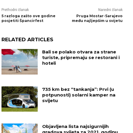
Prethodni članak
Naredni članak
5 razloga zašto ove godine
Pruga Mostar-Sarajevo
posjetiti Špancirfest
među najljepšim u svijetu
RELATED ARTICLES
Bali se polako otvara za strane
turiste, pripremaju se restorani i
hoteli
735 km bez “tankanja”: Prvi (u
potpunosti) solarni kamper na
svijetu
Objavljena lista najsigurnijih
gradova svijeta za 2021. godinu