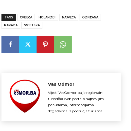
TAGS
CVIJEĆA
HOLANDIJI
NAJVEĆA
ODRŽANA
PARADA
SVJETSKA
Vas Odmor
Vijesti.VasOdmor.ba je regionalni
turistički Web portal s najnovijim
ponudama, informacijama i
događaima iz područja turizma.