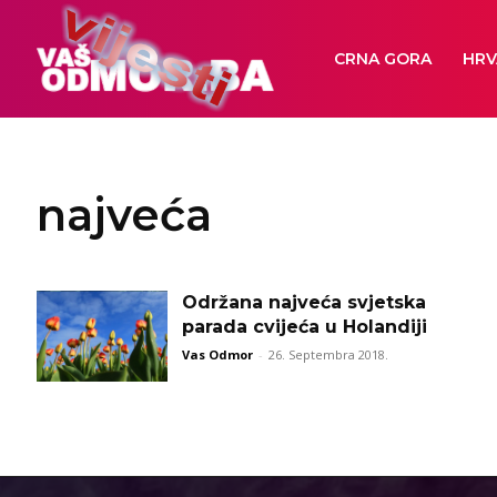
CRNA GORA
HRV
najveća
Održana najveća svjetska
parada cvijeća u Holandiji
Vas Odmor
-
26. Septembra 2018.