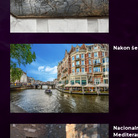
Nakon šes
Nacionaln
Meditera