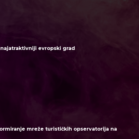
ajatraktivniji evropski grad
ormiranje mreže turističkih opservatorija na