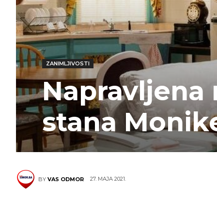
ZANIMLJIVOSTI
Napravljena 
stana Monike
27. MAJA 2021.
BY
VAS ODMOR