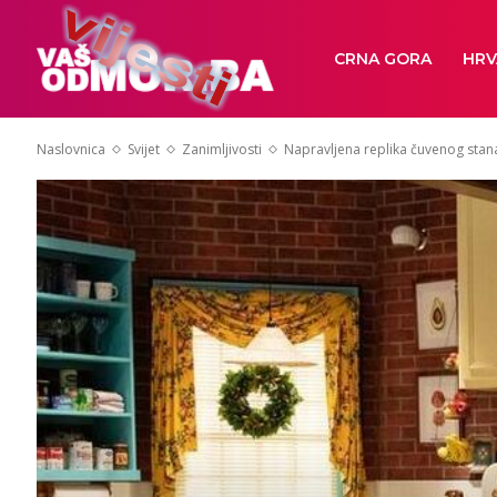
CRNA GORA
HRV
Naslovnica
Svijet
Zanimljivosti
Napravljena replika čuvenog stana