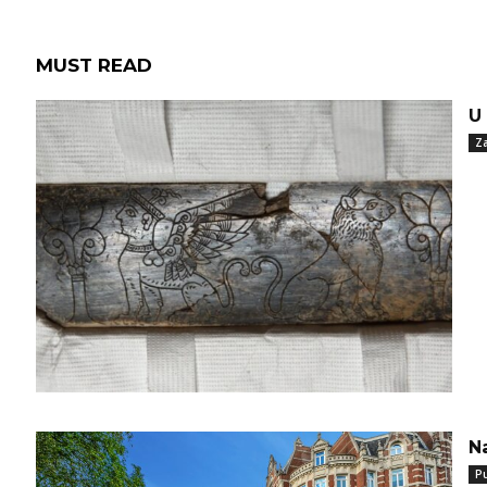
MUST READ
U
Za
N
P