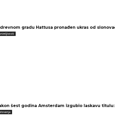
 drevnom gradu Hattusa pronađen ukras od slonovač
nimljivosti
akon šest godina Amsterdam izgubio laskavu titulu: O
utovanja