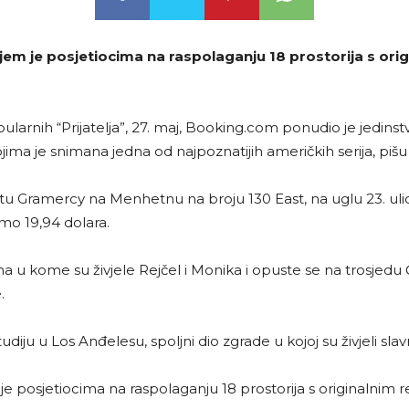
em je posjetiocima na raspolaganju 18 prostorija s orig
larnih “Prijatelja”, 27. maj, Booking.com ponudio je jedin
 kojima je snimana jedna od najpoznatijih američkih serija, pišu
u Gramercy na Menhetnu na broju 130 East, na uglu 23. ulic
mo 19,94 dolara.
na u kome su živjele Rejčel i Monika i opuste se na trosjedu 
.
iju u Los Anđelesu, spoljni dio zgrade u kojoj su živjeli slavni
e posjetiocima na raspolaganju 18 prostorija s originalnim re