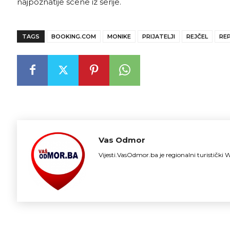
najpoznatije scene iz serije.
TAGS
BOOKING.COM
MONIKE
PRIJATELJI
REJČEL
REP
Vas Odmor
Vijesti.VasOdmor.ba je regionalni turističk