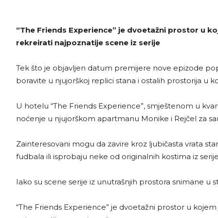
“The Friends Experience” je dvoetažni prostor u koj
rekreirati najpoznatije scene iz serije
Tek što je objavljen datum premijere nove epizode popu
boravite u njujorškoj replici stana i ostalih prostorija u
U hotelu “The Friends Experience”, smještenom u kvart
noćenje u njujorškom apartmanu Monike i Rejčel za sa
Zainteresovani mogu da zavire kroz ljubičasta vrata sta
fudbala ili isprobaju neke od originalnih kostima iz serije
Iako su scene serije iz unutrašnjih prostora snimane u stud
“The Friends Experience” je dvoetažni prostor u kojem j