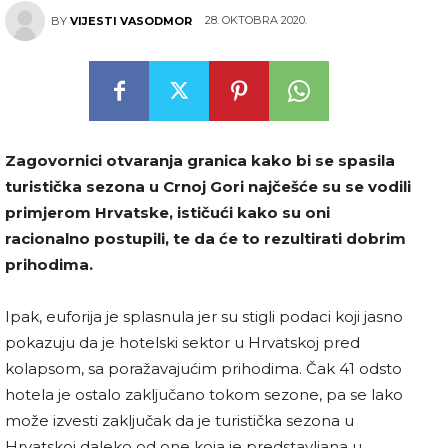
28. OKTOBRA 2020.
BY
VIJESTI VASODMOR
Zagovornici otvaranja granica kako bi se spasila
turistička sezona u Crnoj Gori najčešće su se vodili
primjerom Hrvatske, ističući kako su oni
racionalno postupili, te da će to rezultirati dobrim
prihodima.
Ipak, euforija je splasnula jer su stigli podaci koji jasno
pokazuju da je hotelski sektor u Hrvatskoj pred
kolapsom, sa poražavajućim prihodima. Čak 41 odsto
hotela je ostalo zaključano tokom sezone, pa se lako
može izvesti zaključak da je turistička sezona u
Hrvatskoj daleko od one koja je predstavljana u