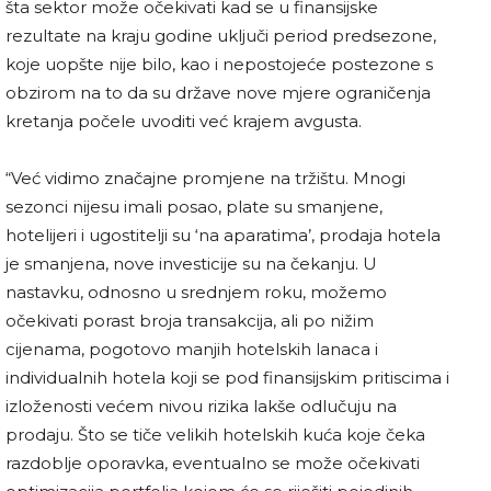
šta sektor može očekivati kad se u finansijske
rezultate na kraju godine uključi period predsezone,
koje uopšte nije bilo, kao i nepostojeće postezone s
obzirom na to da su države nove mjere ograničenja
kretanja počele uvoditi već krajem avgusta.
“Već vidimo značajne promjene na tržištu. Mnogi
sezonci nijesu imali posao, plate su smanjene,
hotelijeri i ugostitelji su ‘na aparatima’, prodaja hotela
je smanjena, nove investicije su na čekanju. U
nastavku, odnosno u srednjem roku, možemo
očekivati porast broja transakcija, ali po nižim
cijenama, pogotovo manjih hotelskih lanaca i
individualnih hotela koji se pod finansijskim pritiscima i
izloženosti većem nivou rizika lakše odlučuju na
prodaju. Što se tiče velikih hotelskih kuća koje čeka
razdoblje oporavka, eventualno se može očekivati