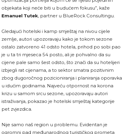
optimizacija portfelja kojom će se riješiti pojedinih
objekata koji neće biti u budućem fokusu”, kaže
Emanuel Tutek
, partner u BlueRock Consultingu.
Gledajući hotelski i kamp smještaj na nivou cijele
zemlje, autori upozoravaju kako je tokom sezone
ostalo zatvoreno 41 odsto hotela, prihod po sobi pao
je u ta tri mjeseca 54 posto, ali je pohvalno da su
cijene pale samo šest odsto, što znači da su hotelijeri
izbjegli rat cijenama, a to sektor smatra pozitivnim
zbog dugoročnog pozicioniranja i planiranja oporavka
u idućim godinama. Najveću otpornost na korona
krizu u samom srcu sezone, upozoravaju autori
istraživanja, pokazao je hotelski smještaj kategorije
pet zvjezdica.
Nije samo naš region u problemu. Evidentan je
ogromni pad međunarodnog turističkog prometa