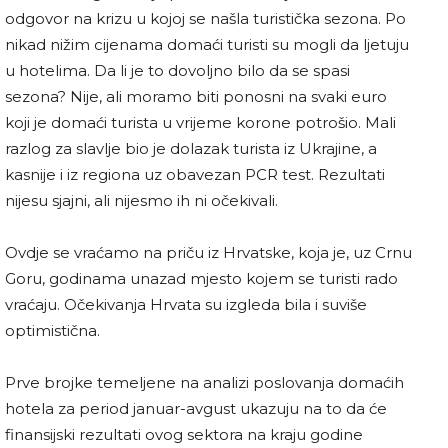
odgovor na krizu u kojoj se našla turistička sezona. Po
nikad nižim cijenama domaći turisti su mogli da ljetuju
u hotelima. Da li je to dovoljno bilo da se spasi
sezona? Nije, ali moramo biti ponosni na svaki euro
koji je domaći turista u vrijeme korone potrošio. Mali
razlog za slavlje bio je dolazak turista iz Ukrajine, a
kasnije i iz regiona uz obavezan PCR test. Rezultati
nijesu sjajni, ali nijesmo ih ni očekivali.
Ovdje se vraćamo na priču iz Hrvatske, koja je, uz Crnu
Goru, godinama unazad mjesto kojem se turisti rado
vraćaju. Očekivanja Hrvata su izgleda bila i suviše
optimistična.
Prve brojke temeljene na analizi poslovanja domaćih
hotela za period januar-avgust ukazuju na to da će
finansijski rezultati ovog sektora na kraju godine