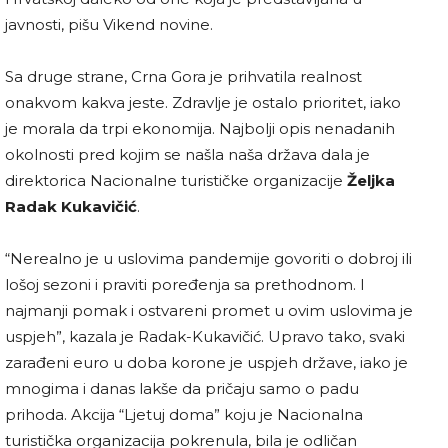
javnosti, pišu Vikend novine.
Sa druge strane, Crna Gora je prihvatila realnost
onakvom kakva jeste. Zdravlje je ostalo prioritet, iako
je morala da trpi ekonomija. Najbolji opis nenadanih
okolnosti pred kojim se našla naša država dala je
direktorica Nacionalne turističke organizacije
Željka
Radak Kukavičić
.
“Nerealno je u uslovima pandemije govoriti o dobroj ili
lošoj sezoni i praviti poređenja sa prethodnom. I
najmanji pomak i ostvareni promet u ovim uslovima je
uspjeh”, kazala je Radak-Kukavičić. Upravo tako, svaki
zarađeni euro u doba korone je uspjeh države, iako je
mnogima i danas lakše da pričaju samo o padu
prihoda. Akcija “Ljetuj doma” koju je Nacionalna
turistička organizacija pokrenula, bila je odličan