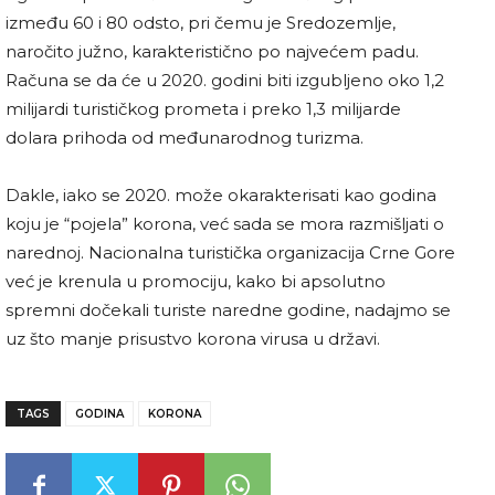
između 60 i 80 odsto, pri čemu je Sredozemlje,
naročito južno, karakteristično po najvećem padu.
Računa se da će u 2020. godini biti izgubljeno oko 1,2
milijardi turističkog prometa i preko 1,3 milijarde
dolara prihoda od međunarodnog turizma.
Dakle, iako se 2020. može okarakterisati kao godina
koju je “pojela” korona, već sada se mora razmišljati o
narednoj. Nacionalna turistička organizacija Crne Gore
već je krenula u promociju, kako bi apsolutno
spremni dočekali turiste naredne godine, nadajmo se
uz što manje prisustvo korona virusa u državi.
TAGS
GODINA
KORONA