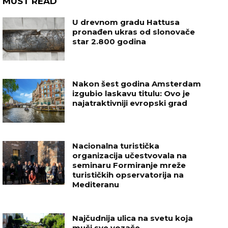
MUST READ
U drevnom gradu Hattusa
pronađen ukras od slonovače
star 2.800 godina
Nakon šest godina Amsterdam
izgubio laskavu titulu: Ovo je
najatraktivniji evropski grad
Nacionalna turistička
organizacija učestvovala na
seminaru Formiranje mreže
turističkih opservatorija na
Mediteranu
Najčudnija ulica na svetu koja
muči sve vozače