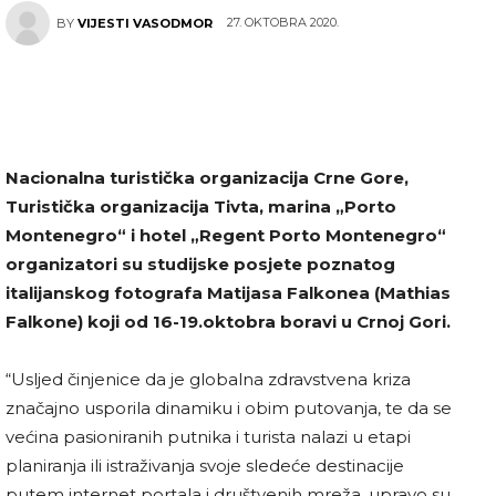
27. OKTOBRA 2020.
BY
VIJESTI VASODMOR
Nacionalna turistička organizacija Crne Gore,
Turistička organizacija Tivta, marina „Porto
Montenegro“ i hotel „Regent Porto Montenegro“
organizatori su studijske posjete poznatog
italijanskog fotografa Matijasa Falkonea (Mathias
Falkone) koji od 16-19.oktobra boravi u Crnoj Gori.
“Usljed činjenice da je globalna zdravstvena kriza
značajno usporila dinamiku i obim putovanja, te da se
većina pasioniranih putnika i turista nalazi u etapi
planiranja ili istraživanja svoje sledeće destinacije
putem internet portala i društvenih mreža, upravo su