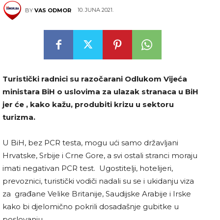
10. JUNA 2021.
BY
VAS ODMOR
Turistički radnici su razočarani Odlukom Vijeća
ministara BiH o uslovima za ulazak stranaca u BiH
jer će , kako kažu, produbiti krizu u sektoru
turizma.
U BiH, bez PCR testa, mogu ući samo državljani
Hrvatske, Srbije i Crne Gore, a svi ostali stranci moraju
imati negativan PCR test. Ugostitelji, hotelijeri,
prevoznici, turistički vodiči nadali su se i ukidanju viza
za građane Velike Britanije, Saudijske Arabije i Irske
kako bi djelomično pokrili dosadašnje gubitke u
poslovanju.