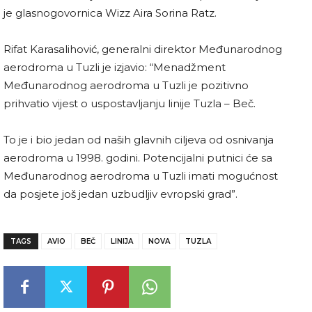
je glasnogovornica Wizz Aira Sorina Ratz.
Rifat Karasalihović, generalni direktor Međunarodnog
aerodroma u Tuzli je izjavio: “Menadžment
Međunarodnog aerodroma u Tuzli je pozitivno
prihvatio vijest o uspostavljanju linije Tuzla – Beč.
To je i bio jedan od naših glavnih ciljeva od osnivanja
aerodroma u 1998. godini. Potencijalni putnici će sa
Međunarodnog aerodroma u Tuzli imati mogućnost
da posjete još jedan uzbudljiv evropski grad”.
TAGS
AVIO
BEČ
LINIJA
NOVA
TUZLA