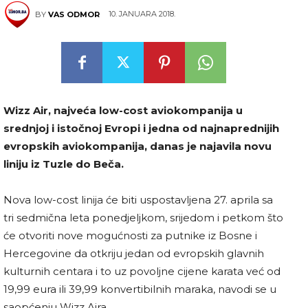
10. JANUARA 2018.
BY
VAS ODMOR
Wizz Air, najveća low-cost aviokompanija u
srednjoj i istočnoj Evropi i jedna od najnaprednijih
evropskih aviokompanija, danas je najavila novu
liniju iz Tuzle do Beča.
Nova low-cost linija će biti uspostavljena 27. aprila sa
tri sedmična leta ponedjeljkom, srijedom i petkom što
će otvoriti nove mogućnosti za putnike iz Bosne i
Hercegovine da otkriju jedan od evropskih glavnih
kulturnih centara i to uz povoljne cijene karata već od
19,99 eura ili 39,99 konvertibilnih maraka, navodi se u
saopćenju Wizz Aira.