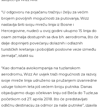
“U odgovoru na pojačanu tražnju i želju za većim
brojem povoljnih mogućnosti za putovanja, Wizz
nastavlja širiti svoju mrežu linija iz Bosne i
Hercegovine, nudeći u ovoj godini ukupno 15 linija do
osam zemalja dostupnih sa dva bh. aerodroma, što će
dalje doprinijeti povećanju dolaznih i odlaznih
turističkih kretanja i poboljšati poslovne veze između
zemalja”, istakli su.
“Kao domaća aviokompanija na tuzlanskom
aerodromu, Wizz Air uvijek traži mogućnosti za razvoj
svoje mreže linija udruženo sa pružanjem izvanredne
usluge tokom leta još većem broju putnika. Danas
objavljujemo dugo očekivan liniju od Beča do Tuzle,sa
početkom od 27. aprila 2018. što će predstavljati
odličnu destinaciju za odmor za naše putnike”, izjavila