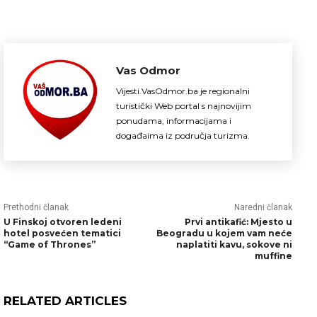
Vas Odmor
Vijesti.VasOdmor.ba je regionalni
turistički Web portal s najnovijim
ponudama, informacijama i
događaima iz područja turizma.
Prethodni članak
Naredni članak
U Finskoj otvoren ledeni
Prvi antikafić: Mjesto u
hotel posvećen tematici
Beogradu u kojem vam neće
“Game of Thrones”
naplatiti kavu, sokove ni
muffine
RELATED ARTICLES