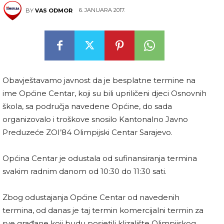
6. JANUARA 2017.
BY
VAS ODMOR
Obavještavamo javnost da je besplatne termine na
ime Općine Centar, koji su bili upriličeni djeci Osnovnih
škola, sa područja navedene Općine, do sada
organizovalo i troškove snosilo Kantonalno Javno
Preduzeće ZOI’84 Olimpijski Centar Sarajevo.
Općina Centar je odustala od sufinansiranja termina
svakim radnim danom od 10:30 do 11:30 sati.
Zbog odustajanja Općine Centar od navedenih
termina, od danas je taj termin komercijalni termin za
sve građane koji budu posjetili klizalište Olimpijskog