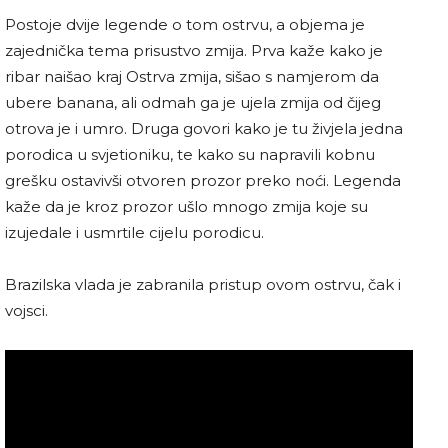
Postoje dvije legende o tom ostrvu, a objema je
zajednička tema prisustvo zmija. Prva kaže kako je
ribar naišao kraj Ostrva zmija, sišao s namjerom da
ubere banana, ali odmah ga je ujela zmija od čijeg
otrova je i umro. Druga govori kako je tu živjela jedna
porodica u svjetioniku, te kako su napravili kobnu
grešku ostavivši otvoren prozor preko noći. Legenda
kaže da je kroz prozor ušlo mnogo zmija koje su
izujedale i usmrtile cijelu porodicu.
Brazilska vlada je zabranila pristup ovom ostrvu, čak i
vojsci.