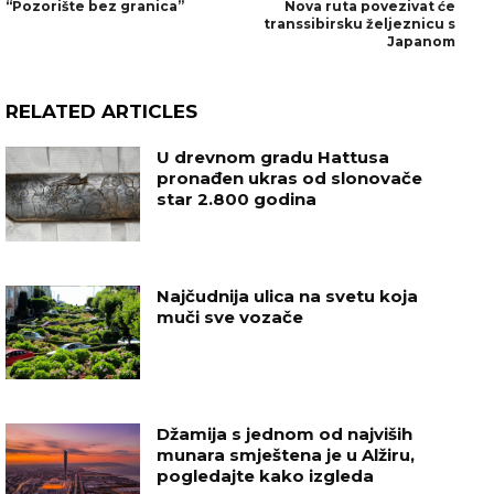
“Pozorište bez granica”
Nova ruta povezivat će
transsibirsku željeznicu s
Japanom
RELATED ARTICLES
U drevnom gradu Hattusa
pronađen ukras od slonovače
star 2.800 godina
Najčudnija ulica na svetu koja
muči sve vozače
Džamija s jednom od najviših
munara smještena je u Alžiru,
pogledajte kako izgleda