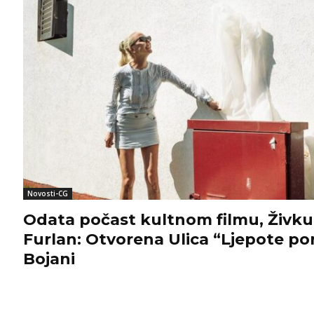
Novosti-CG
Odata počast kultnom filmu, Živku N
Furlan: Otvorena Ulica “Ljepote po
Bojani