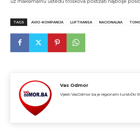
uz maksimalnu uštedu troškova postizati najbolje poslo
TAGS
AVIO-KOMPANIJA
LUFTHANSA
NACIONALNA
TOM
Vas Odmor
Vijesti.VasOdmor.ba je regionalni turističk