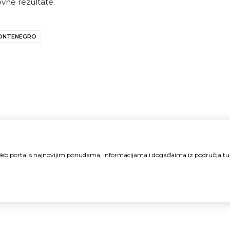
vne rezultate.
ONTENEGRO
i Web portal s najnovijim ponudama, informacijama i događaima iz područja t