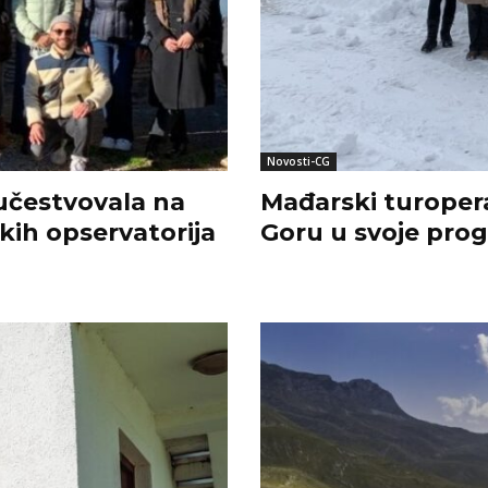
Novosti-CG
 učestvovala na
Mađarski turopera
kih opservatorija
Goru u svoje pro