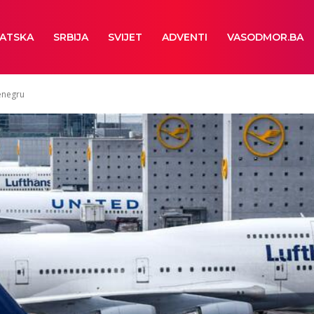
ATSKA
SRBIJA
SVIJET
ADVENTI
VASODMOR.BA
enegru