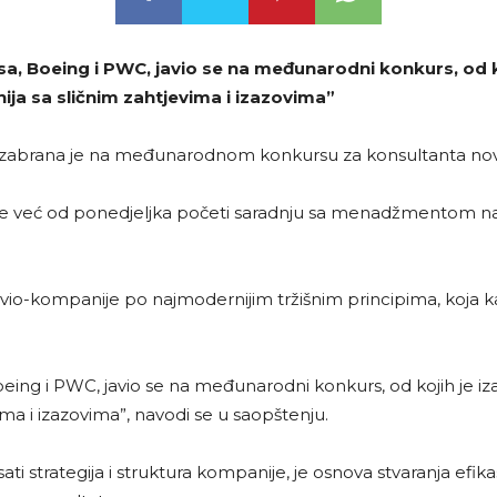
nsa, Boeing i PWC, javio se na međunarodni konkurs, od k
ja sa sličnim zahtjevima i izazovima”
a, izabrana je na međunarodnom konkursu za konsultanta n
nse već od ponedjeljka početi saradnju sa menadžmentom nac
io-kompanije po najmodernijim tržišnim principima, koja kao 
Boeing i PWC, javio se na međunarodni konkurs, od kojih je iz
ma i izazovima”, navodi se u saopštenju.
ti strategija i struktura kompanije, je osnova stvaranja efi