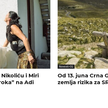
Novosti-CG
ikoliću i Miri
Od 13. juna Crna G
roka” na Adi
zemlja rizika za 