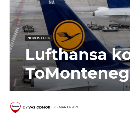
NOVOSTI-CG
Lufthansa k
ToMonteneg
25. MARTA 2021.
BY
VAS ODMOR