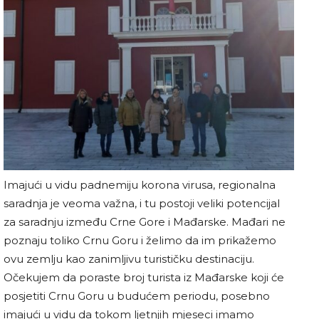
Imajući u vidu padnemiju korona virusa, regionalna
saradnja je veoma važna, i tu postoji veliki potencijal
za saradnju između Crne Gore i Mađarske. Mađari ne
poznaju toliko Crnu Goru i želimo da im prikažemo
ovu zemlju kao zanimljivu turističku destinaciju.
Očekujem da poraste broj turista iz Mađarske koji će
posjetiti Crnu Goru u budućem periodu, posebno
imajući u vidu da tokom ljetnjih mjeseci imamo