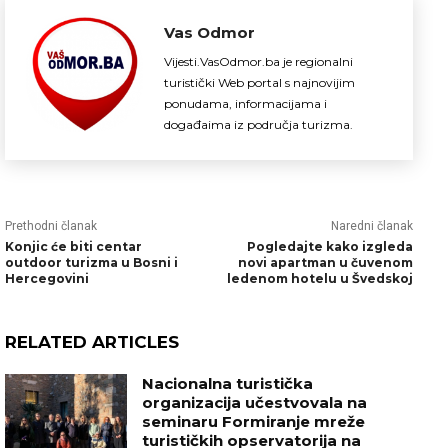
Vas Odmor
Vijesti.VasOdmor.ba je regionalni
turistički Web portal s najnovijim
ponudama, informacijama i
događaima iz područja turizma.
Prethodni članak
Naredni članak
Konjic će biti centar
Pogledajte kako izgleda
outdoor turizma u Bosni i
novi apartman u čuvenom
Hercegovini
ledenom hotelu u Švedskoj
RELATED ARTICLES
Nacionalna turistička
organizacija učestvovala na
seminaru Formiranje mreže
turističkih opservatorija na