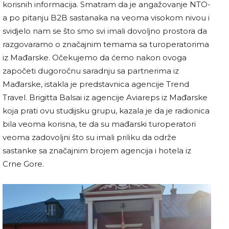
korisnih informacija. Smatram da je angažovanje NTO-
a po pitanju B2B sastanaka na veoma visokom nivou i
svidjelo nam se što smo svi imali dovoljno prostora da
razgovaramo o značajnim temama sa turoperatorima
iz Mađarske. Očekujemo da ćemo nakon ovoga
započeti dugoročnu saradnju sa partnerima iz
Mađarske, istakla je predstavnica agencije Trend
Travel. Brigitta Balsai iz agencije Aviareps iz Mađarske
koja prati ovu studijsku grupu, kazala je da je radionica
bila veoma korisna, te da su mađarski turoperatori
veoma zadovoljni što su imali priliku da održe
sastanke sa značajnim brojem agencija i hotela iz
Crne Gore.