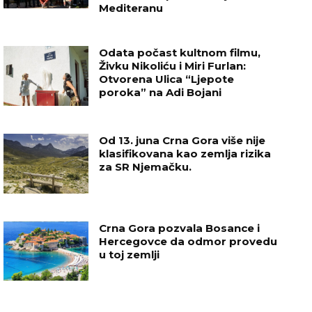
Mediteranu
Odata počast kultnom filmu,
Živku Nikoliću i Miri Furlan:
Otvorena Ulica “Ljepote
poroka” na Adi Bojani
Od 13. juna Crna Gora više nije
klasifikovana kao zemlja rizika
za SR Njemačku.
Crna Gora pozvala Bosance i
Hercegovce da odmor provedu
u toj zemlji