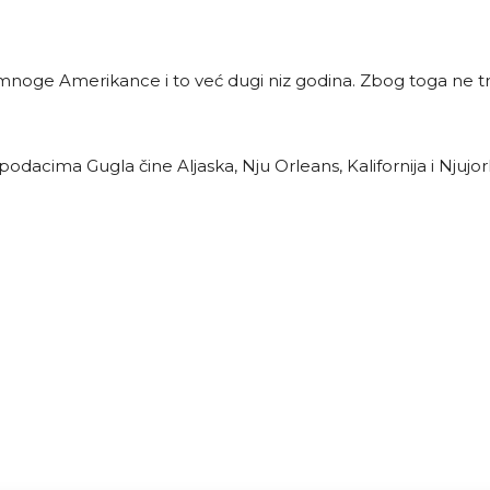
oge Amerikance i to već dugi niz godina. Zbog toga ne tre
podacima Gugla čine Aljaska, Nju Orleans, Kalifornija i Njujor