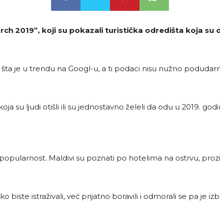
rch 2019”, koji su pokazali turistička odredišta koja su 
 šta je u trendu na Googl-u, a ti podaci nisu nužno podudarn
ja su ljudi otišli ili su jednostavno želeli da odu u 2019. g
 popularnost. Maldivi su poznati po hotelima na ostrvu, pro
ko biste istraživali, već prijatno boravili i odmorali se pa je