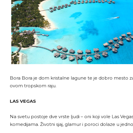
Bora Bora je dom kristalne lagune te je dobro mesto za
ovom tropskom raju.
LAS VEGAS
Na svetu postoje dve vrste ljudi – oni koji vole Las Veg
komedijama. Životni sjaj, glamur i poroci dolaze u jed