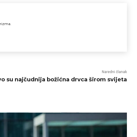
urizma.
Naredni članak
o su najčudnija božićna drvca širom svijeta