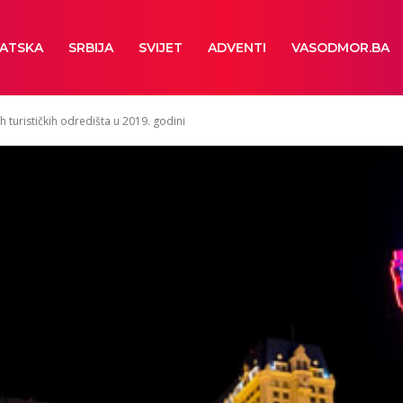
ATSKA
SRBIJA
SVIJET
ADVENTI
VASODMOR.BA
h turističkih odredišta u 2019. godini