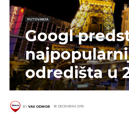
PUTOVANJA
Googl predst
najpopularnij
odredišta u 
18. DECEMBRA 2019.
BY
VAS ODMOR