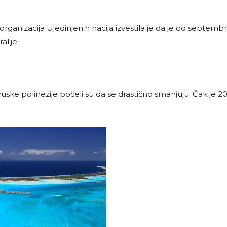
organizacija Ujedinjenih nacija izvestila je da je od septem
lije.
ancuske polinezije počeli su da se drastično smanjuju. Čak je