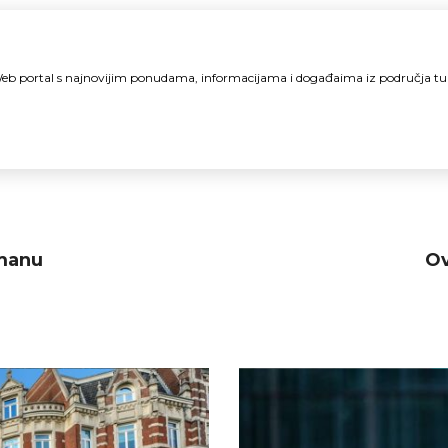
i Web portal s najnovijim ponudama, informacijama i događaima iz područja t
gmanu
Ov