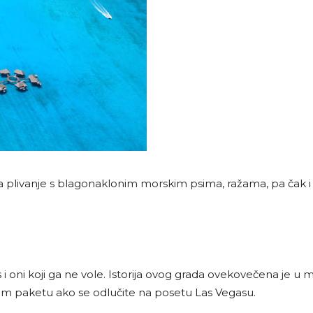
 plivanje s blagonaklonim morskim psima, ražama, pa čak i k
as i oni koji ga ne vole. Istorija ovog grada ovekovečena je u
nom paketu ako se odlučite na posetu Las Vegasu.