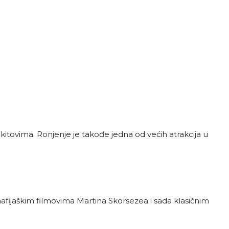
itovima. Ronjenje je takođe jedna od većih atrakcija u
 mafijaškim filmovima Martina Skorsezea i sada klasičnim