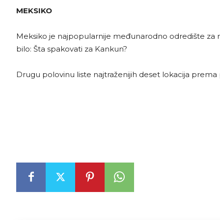
MEKSIKO
Meksiko je najpopularnije međunarodno odredište za mn
bilo: Šta spakovati za Kankun?
Drugu polovinu liste najtraženijih deset lokacija prema 