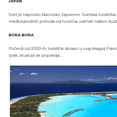
JAPAN
Svet je naprosto fasciniran Japanom. Svetska turistička 
međunarodnih prihoda od turizma, odmah nakon Austra
BORA BORA
Počevši od 2000-ih, turistički dolasci u ovaj dragulj Fr
Ipak, situacija se popravlja…