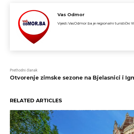
Vas Odmor
Vijesti.VasOdmor.ba je regionalni turističk
Prethodni članak
Otvorenje zimske sezone na Bjelasnici i I
RELATED ARTICLES