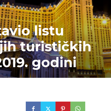
avio listu
ih turističkih
2019. godini