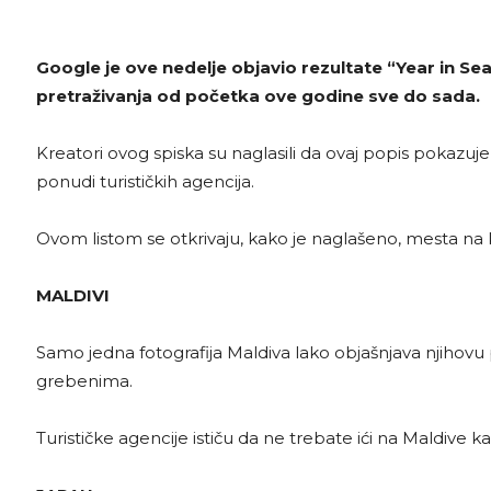
Google je ove nedelje objavio rezultate “Year in Sea
pretraživanja od početka ove godine sve do sada.
Kreatori ovog spiska su naglasili da ovaj popis pokazuje
ponudi turističkih agencija.
Ovom listom se otkrivaju, kako je naglašeno, mesta na ko
MALDIVI
Samo jedna fotografija Maldiva lako objašnjava njihovu
grebenima.
Turističke agencije ističu da ne trebate ići na Maldive ka