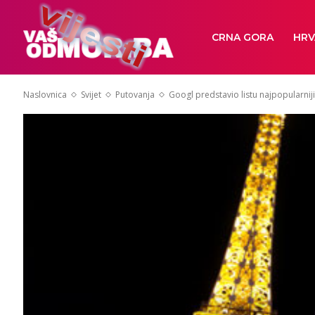
CRNA GORA
HRV
Naslovnica
Svijet
Putovanja
Googl predstavio listu najpopularniji