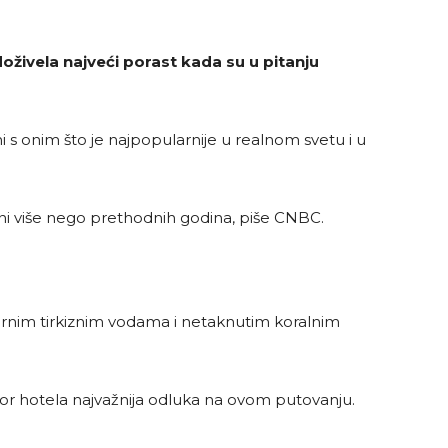
doživela najveći porast kada su u pitanju
i s onim što je najpopularnije u realnom svetu i u
odini više nego prethodnih godina, piše CNBC.
zirnim tirkiznim vodama i netaknutim koralnim
 izbor hotela najvažnija odluka na ovom putovanju.