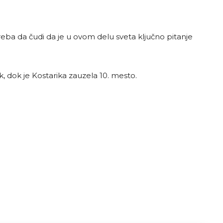
ba da čudi da je u ovom delu sveta ključno pitanje
k, dok je Kostarika zauzela 10. mesto.