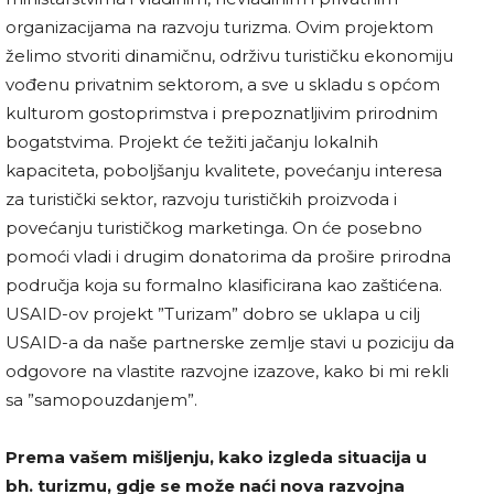
organizacijama na razvoju turizma. Ovim projektom
želimo stvoriti dinamičnu, održivu turističku ekonomiju
vođenu privatnim sektorom, a sve u skladu s općom
kulturom gostoprimstva i prepoznatljivim prirodnim
bogatstvima. Projekt će težiti jačanju lokalnih
kapaciteta, poboljšanju kvalitete, povećanju interesa
za turistički sektor, razvoju turističkih proizvoda i
povećanju turističkog marketinga. On će posebno
pomoći vladi i drugim donatorima da prošire prirodna
područja koja su formalno klasificirana kao zaštićena.
USAID-ov projekt ”Turizam” dobro se uklapa u cilj
USAID-a da naše partnerske zemlje stavi u poziciju da
odgovore na vlastite razvojne izazove, kako bi mi rekli
sa ”samopouzdanjem”.
Prema vašem mišljenju, kako izgleda situacija u
bh. turizmu, gdje se može naći nova razvojna