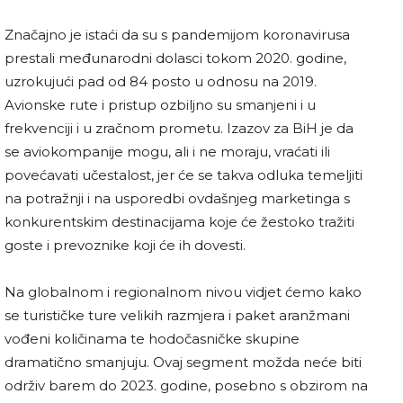
Značajno je istaći da su s pandemijom koronavirusa
prestali međunarodni dolasci tokom 2020. godine,
uzrokujući pad od 84 posto u odnosu na 2019.
Avionske rute i pristup ozbiljno su smanjeni i u
frekvenciji i u zračnom prometu. Izazov za BiH je da
se aviokompanije mogu, ali i ne moraju, vraćati ili
povećavati učestalost, jer će se takva odluka temeljiti
na potražnji i na usporedbi ovdašnjeg marketinga s
konkurentskim destinacijama koje će žestoko tražiti
goste i prevoznike koji će ih dovesti.
Na globalnom i regionalnom nivou vidjet ćemo kako
se turističke ture velikih razmjera i paket aranžmani
vođeni količinama te hodočasničke skupine
dramatično smanjuju. Ovaj segment možda neće biti
održiv barem do 2023. godine, posebno s obzirom na