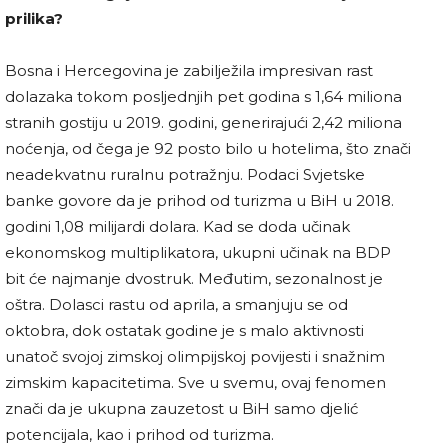
prilika?
Bosna i Hercegovina je zabilježila impresivan rast
dolazaka tokom posljednjih pet godina s 1,64 miliona
stranih gostiju u 2019. godini, generirajući 2,42 miliona
noćenja, od čega je 92 posto bilo u hotelima, što znači
neadekvatnu ruralnu potražnju. Podaci Svjetske
banke govore da je prihod od turizma u BiH u 2018.
godini 1,08 milijardi dolara. Kad se doda učinak
ekonomskog multiplikatora, ukupni učinak na BDP
bit će najmanje dvostruk. Međutim, sezonalnost je
oštra. Dolasci rastu od aprila, a smanjuju se od
oktobra, dok ostatak godine je s malo aktivnosti
unatoč svojoj zimskoj olimpijskoj povijesti i snažnim
zimskim kapacitetima. Sve u svemu, ovaj fenomen
znači da je ukupna zauzetost u BiH samo djelić
potencijala, kao i prihod od turizma.