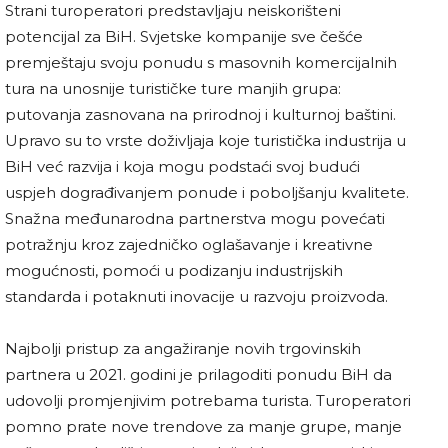
Strani turoperatori predstavljaju neiskorišteni
potencijal za BiH. Svjetske kompanije sve češće
premještaju svoju ponudu s masovnih komercijalnih
tura na unosnije turističke ture manjih grupa:
putovanja zasnovana na prirodnoj i kulturnoj baštini.
Upravo su to vrste doživljaja koje turistička industrija u
BiH već razvija i koja mogu podstaći svoj budući
uspjeh dograđivanjem ponude i poboljšanju kvalitete.
Snažna međunarodna partnerstva mogu povećati
potražnju kroz zajedničko oglašavanje i kreativne
mogućnosti, pomoći u podizanju industrijskih
standarda i potaknuti inovacije u razvoju proizvoda.
Najbolji pristup za angažiranje novih trgovinskih
partnera u 2021. godini je prilagoditi ponudu BiH da
udovolji promjenjivim potrebama turista. Turoperatori
pomno prate nove trendove za manje grupe, manje