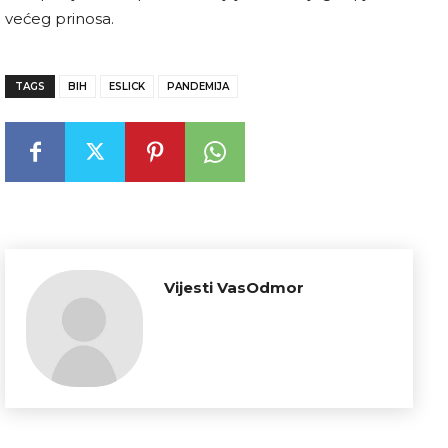
većeg prinosa.
TAGS
BIH
ESLICK
PANDEMIJA
Vijesti VasOdmor