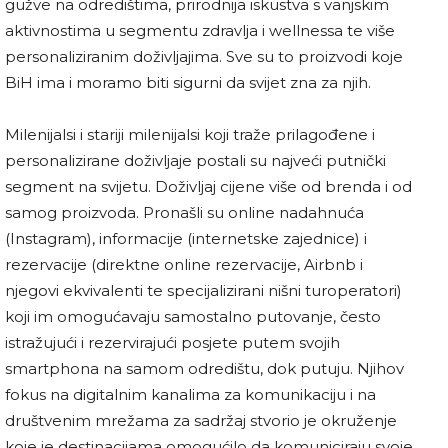
gužve na odredištima, prirodnija iskustva s vanjskim
aktivnostima u segmentu zdravlja i wellnessa te više
personaliziranim doživljajima. Sve su to proizvodi koje
BiH ima i moramo biti sigurni da svijet zna za njih.
Milenijalsi i stariji milenijalsi koji traže prilagođene i
personalizirane doživljaje postali su najveći putnički
segment na svijetu. Doživljaj cijene više od brenda i od
samog proizvoda. Pronašli su online nadahnuća
(Instagram), informacije (internetske zajednice) i
rezervacije (direktne online rezervacije, Airbnb i
njegovi ekvivalenti te specijalizirani nišni turoperatori)
koji im omogućavaju samostalno putovanje, često
istražujući i rezervirajući posjete putem svojih
smartphona na samom odredištu, dok putuju. Njihov
fokus na digitalnim kanalima za komunikaciju i na
društvenim mrežama za sadržaj stvorio je okruženje
koje je destinacijama omogućilo da komuniciraju svoje