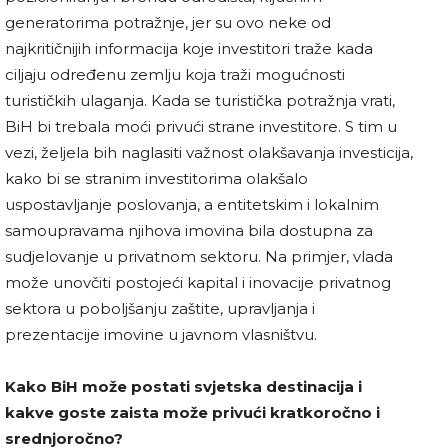
generatorima potražnje, jer su ovo neke od
najkritičnijih informacija koje investitori traže kada
ciljaju određenu zemlju koja traži mogućnosti
turističkih ulaganja. Kada se turistička potražnja vrati,
BiH bi trebala moći privući strane investitore. S tim u
vezi, željela bih naglasiti važnost olakšavanja investicija,
kako bi se stranim investitorima olakšalo
uspostavljanje poslovanja, a entitetskim i lokalnim
samoupravama njihova imovina bila dostupna za
sudjelovanje u privatnom sektoru. Na primjer, vlada
može unovčiti postojeći kapital i inovacije privatnog
sektora u poboljšanju zaštite, upravljanja i
prezentacije imovine u javnom vlasništvu.
Kako BiH može postati svjetska destinacija i
kakve goste zaista može privući kratkoročno i
srednjoročno?