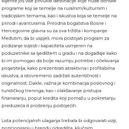
klijente još više privukle destinacije koje nude istinske
programe koji se temelje na ruralnim/kulturnim i
tradicijskim temama, kao i iskustva koja se temelje na
prirodi i avanturama. Prirodna bogatstva Bosne i
Hercegovine glavna su za ova tržišta i kompanije.
Međutim, da bi uspjeli, mora postojati program za
podizanje svijesti i kapaciteta usmjeren na
poduzetnike sa sjedištem u gradu i na događaje kako
bi im pomogao da bolje razumiju potrebe i očekivanja
posjetitelja, kako prezentirati atraktivna i profitabilna
iskustva, a istovremeno zadržati autentičnost i
originalnost. Dakle, važna je kombinacija poslovnog i
turističkog treninga, kao i olakšavanje pristupa
finansiranju, poput kredita koji pomažu u pokretanju
preduzeća ili proširenju postojećih.
Lista potencijalnih ulaganja trebala bi odgovarati viziji,
pozicioniranju i brendu odredišta, ključnim