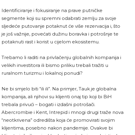
Identificiranje i fokusiranje na prave putničke
segmente koji su spremni odabrati zemlju za svoje
sljedeće putovanje potaknut će više rezervacija i, što
je još važnije, povećati dužinu boravka i potrošnje te
potaknuti rast i korist u cijelom ekosistemu.
Trebamo li raditi na privlačenju globalnih kompanija i
velikih investitora ili bismo priliku trebali tražiti u
ruralnom turizmu i lokalnoj ponudi?
Ne bi smjelo biti “ili ili”. Na primjer, Tauk je globalna
kompanija, ali njihovi su klijenti onaj tip koji bi BiH
trebala privući – bogati i izdašni potrošači.
Abercrombie i Kent, Intrepid i mnogi drugi traže nova
“neotkrivena” odredišta koja će promovirati svojim
klijentima, posebno nakon pandemije. Ovakve bi