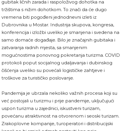
gubitak ličnih zarada i raspoloživog dohotka na
tržištima s nižim dohotkom. To znači da će dugo
vremena biti pogođeni jednodnevni izleti iz
Dubrovnika u Mostar. Industrija skupova, kongresa,
konferencija i izložbi uveliko je smanjena i svedena na
samo domaće događaje. Bilo je značajnih gubitaka i
zatvaranja radnih mjesta, sa smanjenim
mogućnostima ponovnog pokretanja turizma. COVID
protokoli poput socijalnog udaljavanja i dubinskog
čišćenja uveliko su povećali logističke zahtjeve i
troškove za turističko poslovanje.
Pandemija je ubrzala nekoliko važnih procesa koji su
već postojali u turizmu i prije pandemije, uključujući
uspon turizma u zajednici, iskustveni turizam,
povećanu atraktivnost na otvorenom i seoski turizam.
Zrakoplovne kompanije, turoperatori i distribucijski