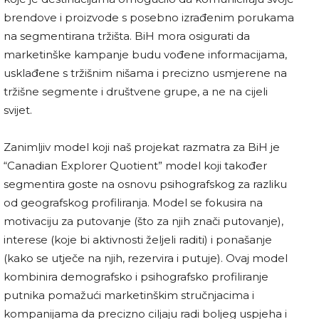
brendove i proizvode s posebno izrađenim porukama
na segmentirana tržišta. BiH mora osigurati da
marketinške kampanje budu vođene informacijama,
usklađene s tržišnim nišama i precizno usmjerene na
tržišne segmente i društvene grupe, a ne na cijeli
svijet.
Zanimljiv model koji naš projekat razmatra za BiH je
“Canadian Explorer Quotient” model koji također
segmentira goste na osnovu psihografskog za razliku
od geografskog profiliranja. Model se fokusira na
motivaciju za putovanje (što za njih znači putovanje),
interese (koje bi aktivnosti željeli raditi) i ponašanje
(kako se utječe na njih, rezervira i putuje). Ovaj model
kombinira demografsko i psihografsko profiliranje
putnika pomažući marketinškim stručnjacima i
kompanijama da precizno ciljaju radi boljeg uspjeha i