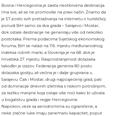
Bosna i Hercegovina je zaista neotkrivena destinacija.
Ima sve, ali se ne promoviše na pravi način. Znamo da
je 57 posto svih pretraživanja na internetu o turističkoj
ponudi BiH samo za dva grada – Sarajevo i Mostar,
dok ostale destinacije ne generiraju više od nekoliko
postotaka. Prema podacima Svjetskog ekonomskog
foruma, BiH se nalazi na 116. mjestu međunarodnog
indeksa robnih marki, a Slovenija je na 68. dok je
Hrvatska 27. mjestu. Rasprostranjenost dolazaka
također je izazov. Federacija generira 80 posto
dolazaka gostiju, ali većina je i dalje grupirana u
Sarajevu. Čak i Mostar, drugi najposjećeniji grad, pati
od dominacije dnevnih izletnika s niskom potrošnjom,
za razliku manjine koja ostaje više noći kako bi uživala
u bogatstvu grada i regije Hercegovine.
Napokon, veze sa aerodromima su ograničene, a
neke zračne luke imaju zanemariv kapacitet, poput