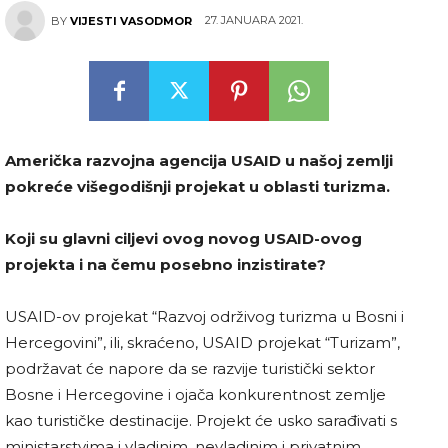
27. JANUARA 2021.
BY
VIJESTI VASODMOR
Američka razvojna agencija USAID u našoj zemlji
pokreće višegodišnji projekat u oblasti turizma.
Koji su glavni ciljevi ovog novog USAID-ovog
projekta i na čemu posebno inzistirate?
USAID-ov projekat “Razvoj održivog turizma u Bosni i
Hercegovini”, ili, skraćeno, USAID projekat “Turizam”,
podržavat će napore da se razvije turistički sektor
Bosne i Hercegovine i ojača konkurentnost zemlje
kao turističke destinacije. Projekt će usko sarađivati ​​s
ministarstvima i vladinim, nevladinim i privatnim