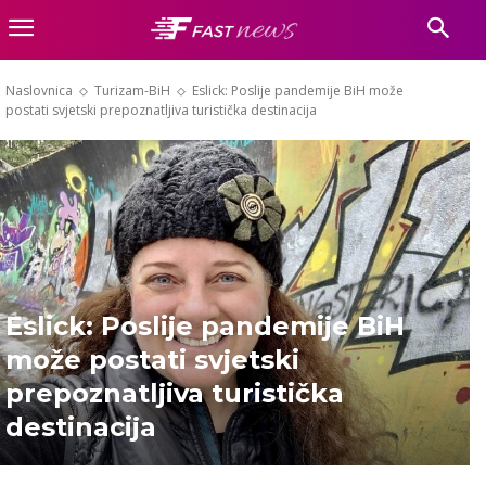
Naslovnica
Turizam-BiH
Eslick: Poslije pandemije BiH može
postati svjetski prepoznatljiva turistička destinacija
Eslick: Poslije pandemije BiH
može postati svjetski
prepoznatljiva turistička
destinacija