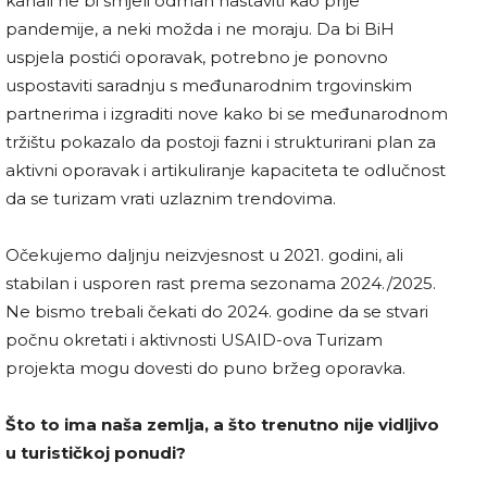
kanali ne bi smjeli odmah nastaviti kao prije
pandemije, a neki možda i ne moraju. Da bi BiH
uspjela postići oporavak, potrebno je ponovno
uspostaviti saradnju s međunarodnim trgovinskim
partnerima i izgraditi nove kako bi se međunarodnom
tržištu pokazalo da postoji fazni i strukturirani plan za
aktivni oporavak i artikuliranje kapaciteta te odlučnost
da se turizam vrati uzlaznim trendovima.
Očekujemo daljnju neizvjesnost u 2021. godini, ali
stabilan i usporen rast prema sezonama 2024./2025.
Ne bismo trebali čekati do 2024. godine da se stvari
počnu okretati i aktivnosti USAID-ova Turizam
projekta mogu dovesti do puno bržeg oporavka.
Što to ima naša zemlja, a što trenutno nije vidljivo
u turističkoj ponudi?