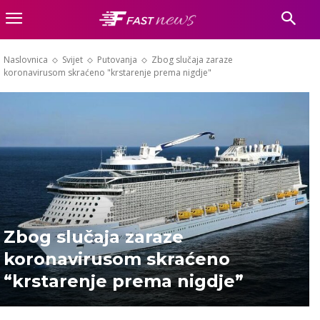
Naslovnica
Svijet
Putovanja
Zbog slučaja zaraze
koronavirusom skraćeno "krstarenje prema nigdje"
Zbog slučaja zaraze
koronavirusom skraćeno
“krstarenje prema nigdje”