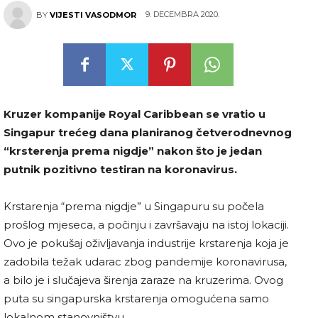
9. DECEMBRA 2020.
BY
VIJESTI VASODMOR
Kruzer kompanije Royal Caribbean se vratio u
Singapur trećeg dana planiranog četverodnevnog
“krsterenja prema nigdje” nakon što je jedan
putnik pozitivno testiran na koronavirus.
Krstarenja “prema nigdje” u Singapuru su počela
prošlog mjeseca, a počinju i završavaju na istoj lokaciji.
Ovo je pokušaj oživljavanja industrije krstarenja koja je
zadobila težak udarac zbog pandemije koronavirusa,
a bilo je i slučajeva širenja zaraze na kruzerima. Ovog
puta su singapurska krstarenja omogućena samo
lokalnom stanovništvu.