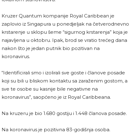
Kruzer Quantum kompanije Royal Caribbean je
zaplovio iz Singapura u ponedjeljak na četverodnevno
krstarenje u sklopu šeme “sigurnog krstarenja” koja je
najavljena u oktobru. Ipak, brod se vratio trećeg dana
nakon što je jedan putnik bio pozitivan na
koronavirus.
“Identificirali smo i izolirali sve goste i članove posade
koji su bili u bliskom kontaktu sa zaraženim gostom, a
sve te osobe su kasnije bile negativne na
koronavirus”, saopćeno je iz Royal Caribbeana.
Na kruzeru je bio 1.680 gostiju i 1.448 članova posade.
Na koronavirus je pozitivna 83-godišnja osoba.