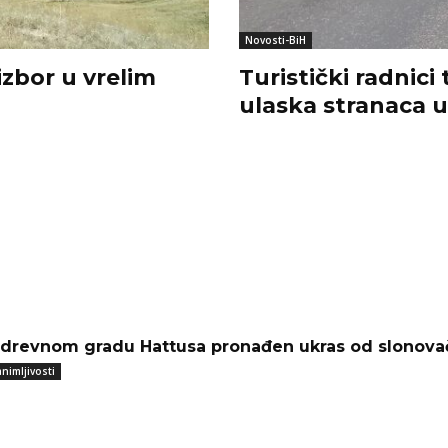
Novosti-BiH
izbor u vrelim
Turistički radnici
ulaska stranaca u
 drevnom gradu Hattusa pronađen ukras od slonovač
nimljivosti