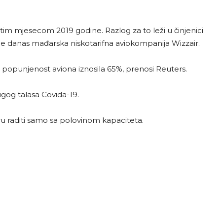
im mjesecom 2019 godine. Razlog za to leži u činjenici
 je danas mađarska niskotarifna aviokompanija Wizzair.
e popunjenost aviona iznosila 65%, prenosi Reuters.
gog talasa Covida-19.
u raditi samo sa polovinom kapaciteta.