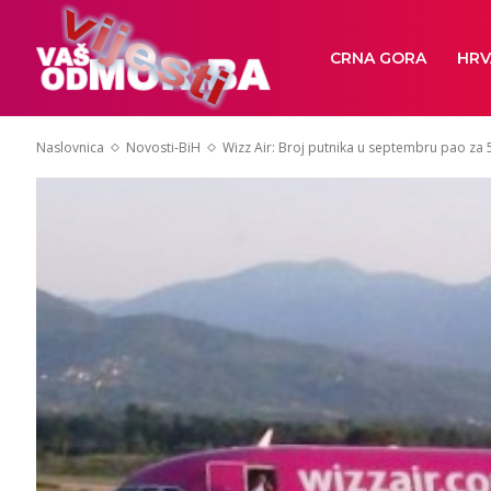
CRNA GORA
HRV
Naslovnica
Novosti-BiH
Wizz Air: Broj putnika u septembru pao za