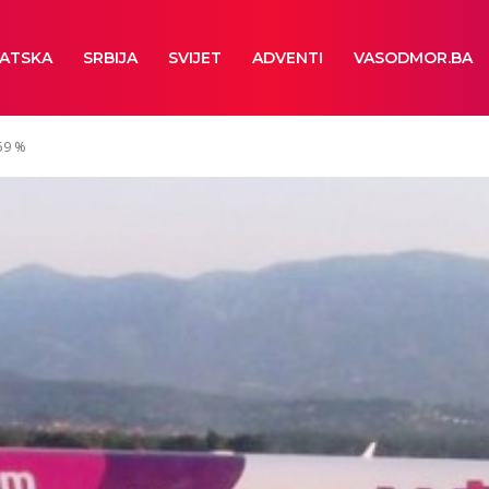
ATSKA
SRBIJA
SVIJET
ADVENTI
VASODMOR.BA
 59 %