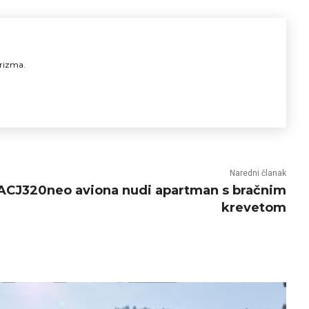
urizma.
Naredni članak
r ACJ320neo aviona nudi apartman s bračnim
krevetom