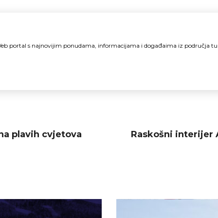
i Web portal s najnovijim ponudama, informacijama i događaima iz područja t
ona plavih cvjetova
Raskošni interije