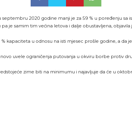
u septembru 2020 godine manji je za 59 % u poređenju sa ist
pa je samim tim većina letova i dalje obustavljena, objavila
60 % kapaciteta u odnosu na isti mjesec prošle godine, a da j
vo uvele ograničenja putovanja u okviru borbe protiv dru
edstojeće zime biti na minimumu i najavljuje da će u oktobr