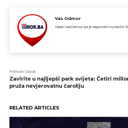
Vas Odmor
Vijesti.VasOdmor.ba je regionalni turističk
Prethodni članak
Zavirite u najljepši park svijeta: Četiri mili
pruža nevjerovatnu čaroliju
RELATED ARTICLES