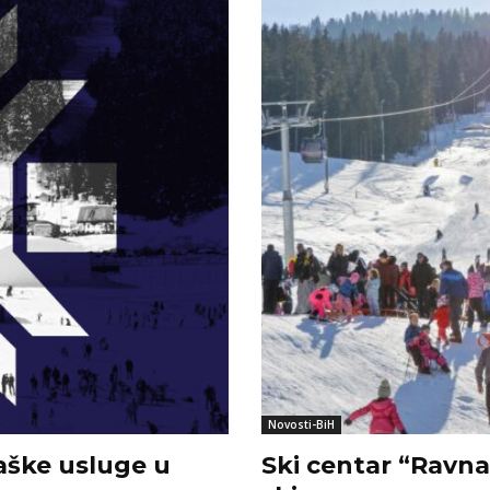
Novosti-BiH
jaške usluge u
Ski centar “Ravna