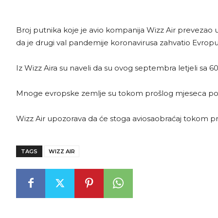
Broj putnika koje je avio kompanija Wizz Air prevezao 
da je drugi val pandemije koronavirusa zahvatio Evropu 
Iz Wizz Aira su naveli da su ovog septembra letjeli sa 
Mnoge evropske zemlje su tokom prošlog mjeseca pono
Wizz Air upozorava da će stoga aviosaobraćaj tokom pr
TAGS
WIZZ AIR