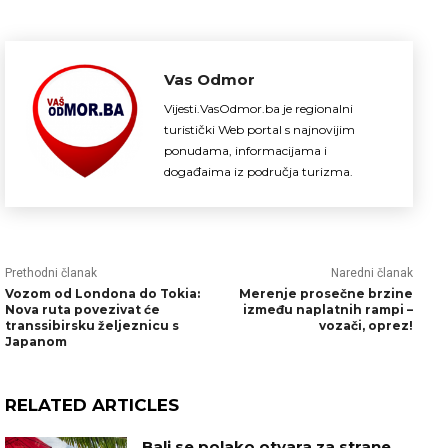
Vas Odmor
Vijesti.VasOdmor.ba je regionalni
turistički Web portal s najnovijim
ponudama, informacijama i
događaima iz područja turizma.
Prethodni članak
Naredni članak
Vozom od Londona do Tokia:
Merenje prosečne brzine
Nova ruta povezivat će
između naplatnih rampi –
transsibirsku željeznicu s
vozači, oprez!
Japanom
RELATED ARTICLES
Bali se polako otvara za strane