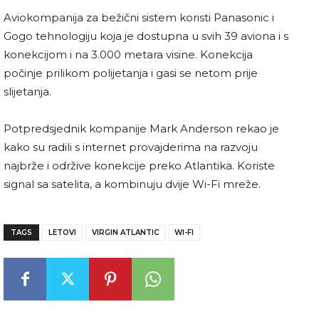
Aviokompanija za bežični sistem koristi Panasonic i
Gogo tehnologiju koja je dostupna u svih 39 aviona i s
konekcijom i na 3.000 metara visine. Konekcija
počinje prilikom polijetanja i gasi se netom prije
slijetanja.
Potpredsjednik kompanije Mark Anderson rekao je
kako su radili s internet provajderima na razvoju
najbrže i održive konekcije preko Atlantika. Koriste
signal sa satelita, a kombinuju dvije Wi-Fi mreže.
TAGS
LETOVI
VIRGIN ATLANTIC
WI-FI