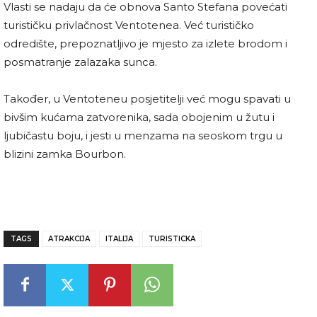
Vlasti se nadaju da će obnova Santo Stefana povećati
turističku privlačnost Ventotenea. Već turističko
odredište, prepoznatljivo je mjesto za izlete brodom i
posmatranje zalazaka sunca.
Također, u Ventoteneu posjetitelji već mogu spavati u
bivšim kućama zatvorenika, sada obojenim u žutu i
ljubičastu boju, i jesti u menzama na seoskom trgu u
blizini zamka Bourbon.
TAGS
ATRAKCIJA
ITALIJA
TURISTICKA