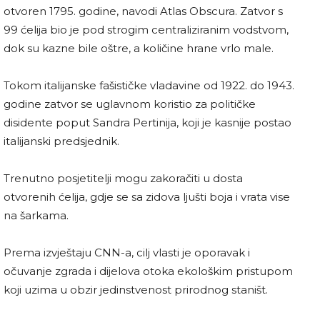
otvoren 1795. godine, navodi Atlas Obscura. Zatvor s
99 ćelija bio je pod strogim centraliziranim vodstvom,
dok su kazne bile oštre, a količine hrane vrlo male.
Tokom italijanske fašističke vladavine od 1922. do 1943.
godine zatvor se uglavnom koristio za političke
disidente poput Sandra Pertinija, koji je kasnije postao
italijanski predsjednik.
Trenutno posjetitelji mogu zakoračiti u dosta
otvorenih ćelija, gdje se sa zidova ljušti boja i vrata vise
na šarkama.
Prema izvještaju CNN-a, cilj vlasti je oporavak i
očuvanje zgrada i dijelova otoka ekološkim pristupom
koji uzima u obzir jedinstvenost prirodnog staništ.