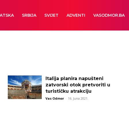
ATSKA
SRBIJA
SVIJET
ADVENTI
VASODMOR.BA
Italija planira napušteni
zatvorski otok pretvoriti u
turističku atrakciju
Vas Odmor
-
16. Juna 2021.