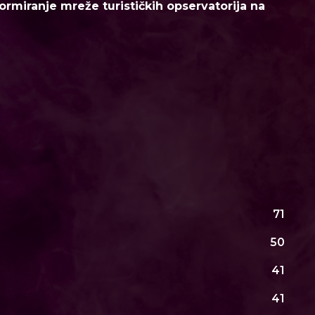
ormiranje mreže turističkih opservatorija na
71
50
41
41