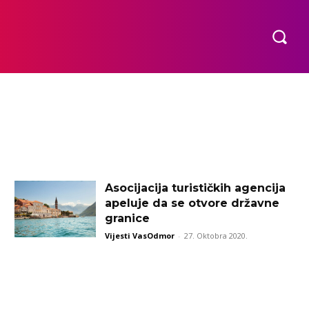
Asocijacija turističkih agencija
apeluje da se otvore državne
granice
Vijesti VasOdmor
-
27. Oktobra 2020.