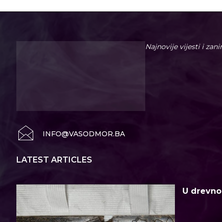
Najnovije vijesti i zan
INFO@VASODMOR.BA
LATEST ARTICLES
U drevno