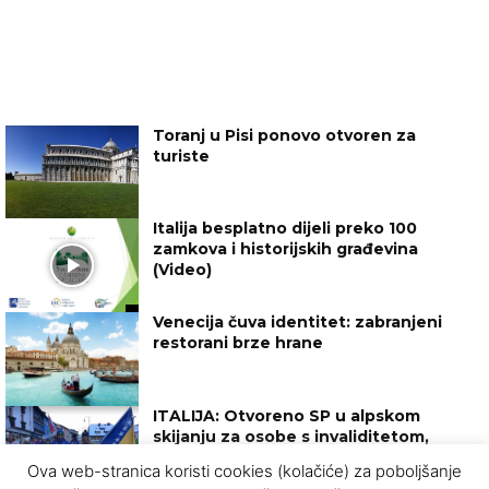
Toranj u Pisi ponovo otvoren za
turiste
Italija besplatno dijeli preko 100
zamkova i historijskih građevina
(Video)
Venecija čuva identitet: zabranjeni
restorani brze hrane
ITALIJA: Otvoreno SP u alpskom
skijanju za osobe s invaliditetom,
BIH predstavlja Ilma Kazazić
Ova web-stranica koristi cookies (kolačiće) za poboljšanje