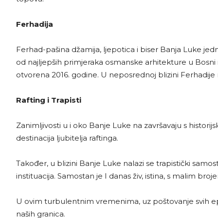
Ferhadija
Ferhad-pašina džamija, ljepotica i biser Banja Luke jedn
od najljepših primjeraka osmanske arhitekture u Bosni 
otvorena 2016. godine. U neposrednoj blizini Ferhadije 
Rafting i Trapisti
Zanimljivosti u i oko Banje Luke na završavaju s historij
destinacija ljubitelja raftinga.
Također, u blizini Banje Luke nalazi se trapistički samosta
instituacija. Samostan je I danas živ, istina, s malim bro
U ovim turbulentnim vremenima, uz poštovanje svih epi
naših granica.