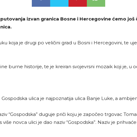
a putovanja izvan granica Bosne i Hercegovine ćemo još 
nica.
Luku koja je drugi po veličini grad u Bosni i Hercegovini, te
ne burne historije, te je kreiran svojevrsni mozaik koji je, 
Gospodska ulica je najpoznatija ulica Banje Luke, a ambijent 
 naziv “Gospodska” duguje priči koju je započeo trgovac Tom
s više novca ulici je dao naziv “Gospodska”. Naziv je prihv