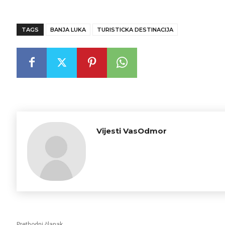
TAGS
BANJA LUKA
TURISTICKA DESTINACIJA
Vijesti VasOdmor
Prethodni članak