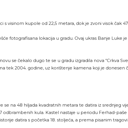
Luci s visinom kupole od 22,5 metara, dok je zvoni visok čak 4
šće fotografisana lokacija u gradu. Ovaj ukras Banje Luke j
u se čekalo dugo te se u gradu izgradila nova “Crkva Svete 
ena tek 2004. godine, uz korištenje kamena koji je donesen
e se na 48 hiljada kvadratnih metara te datira iz srednjeg vi
a 7 odbrambenih kula. Kastel nastaje u periodu Ferhad-paše
orije datira s početka 18. stoljeća, a prema pisanim tragov