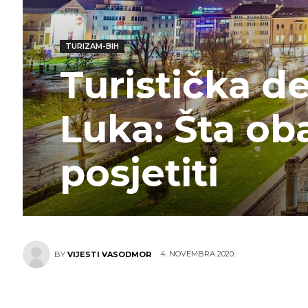
TURIZAM-BIH
Turistička de
Luka: Šta ob
posjetiti
4. NOVEMBRA 2020.
BY
VIJESTI VASODMOR