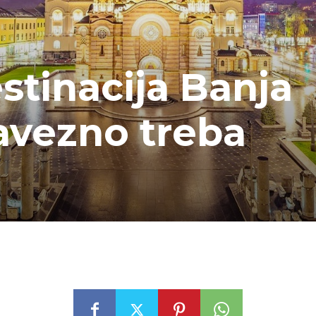
stinacija Banja
avezno treba