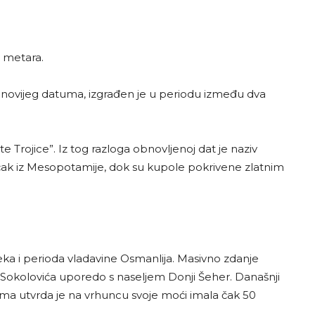
7 metara.
e novijeg datuma, izgrađen je u periodu između dva
Trojice”. Iz tog razloga obnovljenoj dat je naziv
 čak iz Mesopotamije, dok su kupole pokrivene zlatnim
jeka i perioda vladavine Osmanlija. Masivno zdanje
 Sokolovića uporedo s naseljem Donji Šeher. Današnji
ima utvrda je na vrhuncu svoje moći imala čak 50