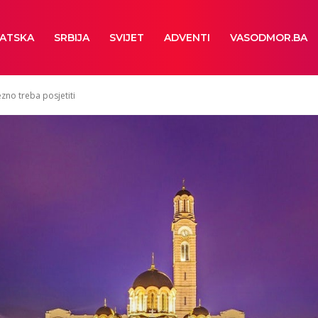
ATSKA
SRBIJA
SVIJET
ADVENTI
VASODMOR.BA
ezno treba posjetiti