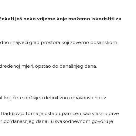
čekati još neko vrijeme koje možemo iskoristiti za
 ujedno i najveći grad prostora koji zovemo bosanskom
u određenoj mjeri, opstao do današnjeg dana.
koji ćete doživjeti definitivno opravdava naziv.
a Radulović. Toma je ostao upamćen kao vlasnik prve
aćen do današnjeg dana i u svakodnevnom govoru je