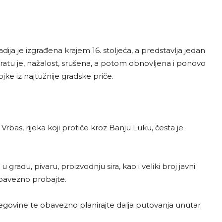
ija je izgrađena krajem 16. stoljeća, a predstavlja jedan
ratu je, nažalost, srušena, a potom obnovljena i ponovo
ke iz najtužnije gradske priče.
Vrbas, rijeka koji protiče kroz Banju Luku, česta je
 gradu, pivaru, proizvodnju sira, kao i veliki broj javni
 obavezno probajte.
govine te obavezno planirajte dalja putovanja unutar