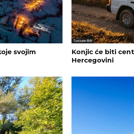
Turizam-BiH
koje svojim
Konjic će biti cen
Hercegovini