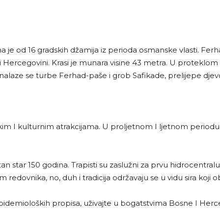
a je od 16 gradskih džamija iz perioda osmanske vlasti. Ferhad
i Hercegovini. Krasi je munara visine 43 metra. U proteklom 
nalaze se turbe Ferhad-paše i grob Safikade, prelijepe djevoj
skim I kulturnim atrakcijama. U proljetnom I ljetnom periodu 
n star 150 godina. Trapisti su zaslužni za prvu hidrocentralu u
jem redovnika, no, duh i tradicija održavaju se u vidu sira koji
demioloških propisa, uživajte u bogatstvima Bosne I Herce