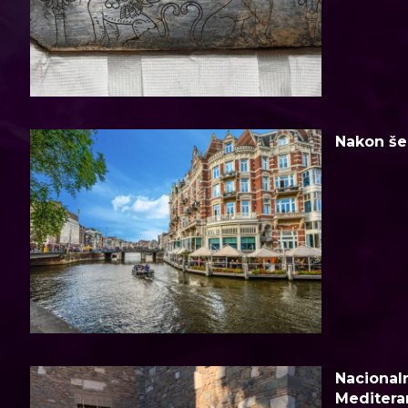
Nakon šes
Nacionaln
Meditera