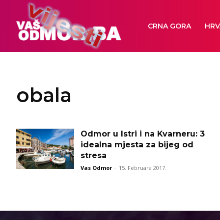
CRNA GORA
HRV
obala
Odmor u Istri i na Kvarneru: 3
idealna mjesta za bijeg od
stresa
Vas Odmor
-
15. Februara 2017.