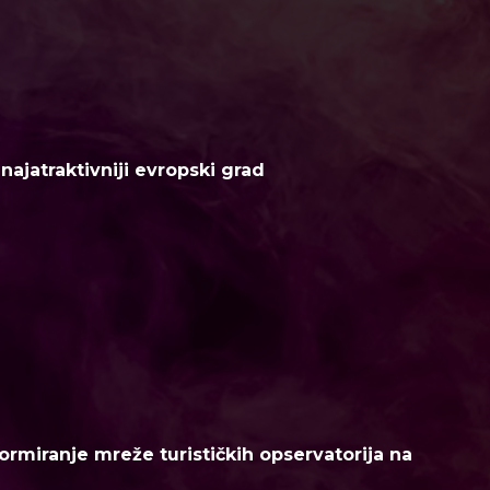
ajatraktivniji evropski grad
ormiranje mreže turističkih opservatorija na