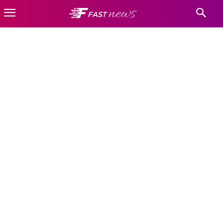
PUTOVANJA-HR
Kultura-HR
Novosti-HR
Turizam-HR
Naslovnica
Hrvatska
Putovanja-HR