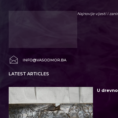
Najnovije vijesti i zan
INFO@VASODMOR.BA
LATEST ARTICLES
U drevno