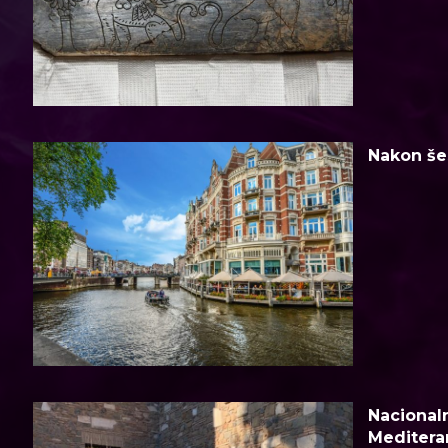
Nakon šes
Nacionaln
Meditera