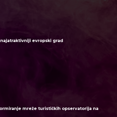
ajatraktivniji evropski grad
ormiranje mreže turističkih opservatorija na