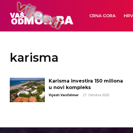
CRNA GORA
HRV
karisma
Karisma investira 150 miliona
u novi kompleks
Vijesti VasOdmor
-
27. Oktobra 2020.