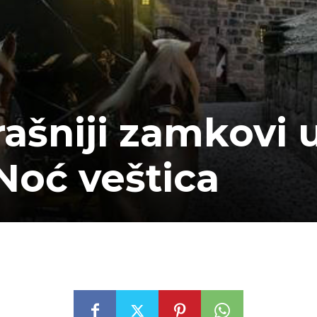
rašniji zamkovi 
Noć veštica