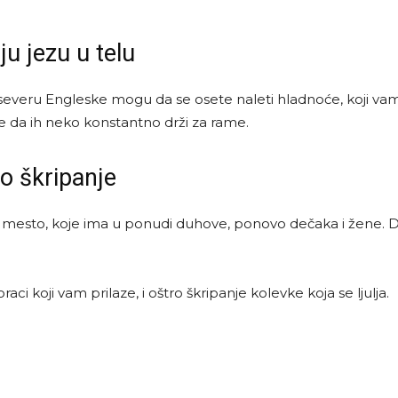
u jezu u telu
eru Engleske mogu da se osete naleti hladnoće, koji vam p
je da ih neko konstantno drži za rame.
vo škripanje
 mesto, koje ima u ponudi duhove, ponovo dečaka i žene. Du
ci koji vam prilaze, i oštro škripanje kolevke koja se ljulja.