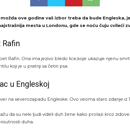
 možda ove godine vaš izbor treba da bude Engleska, jer j
najstrašnija mesta u Londonu, gde se noću čuju cvileći zv
 Rafin
et Rafin. Ona ima jezivo bledo lice,koje ukazuje njenu smrt
 koji je u pratnji sa četiri psa.
rac u Engleskoj
over na severozapadu Engleske. Ovo veoma staro zdanje iz 1
žu da su neki ljudi videli duh žene kako prolazi kroz zidove
prisutnosti duha.