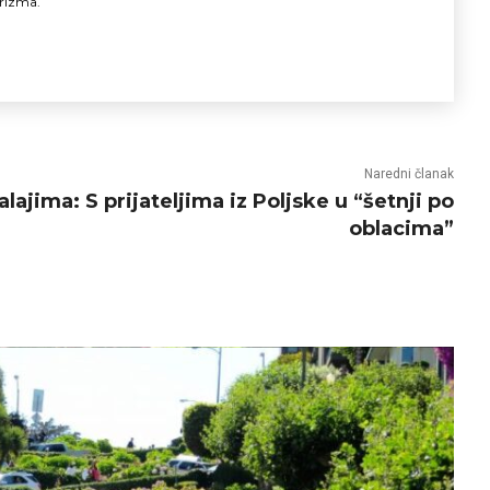
urizma.
Naredni članak
lajima: S prijateljima iz Poljske u “šetnji po
oblacima”