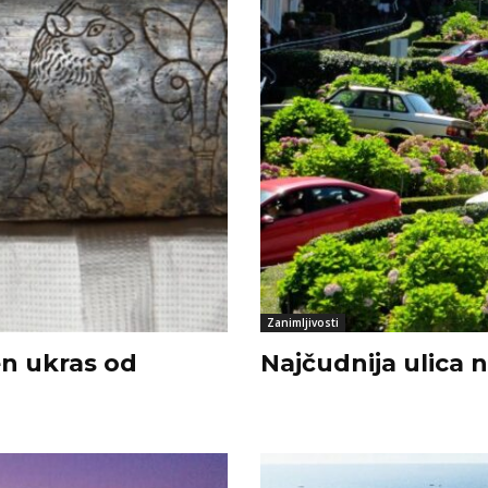
Zanimljivosti
n ukras od
Najčudnija ulica 