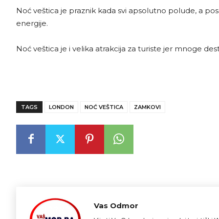
Noć veštica je praznik kada svi apsolutno polude, a pos
energije.
Noć veštica je i velika atrakcija za turiste jer mnoge d
TAGS
LONDON
NOĆ VEŠTICA
ZAMKOVI
Vas Odmor