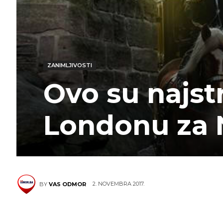
ZANIMLJIVOSTI
Ovo su najst
Londonu za 
2. NOVEMBRA 2017.
BY
VAS ODMOR