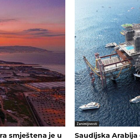
Zanimljivosti
ra smještena je u
Saudijska Arabija