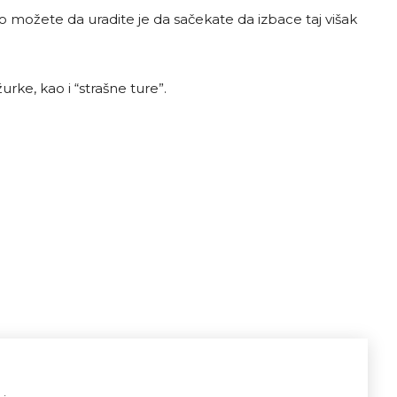
to možete da uradite je da sačekate da izbace taj višak
rke, kao i “strašne ture”.