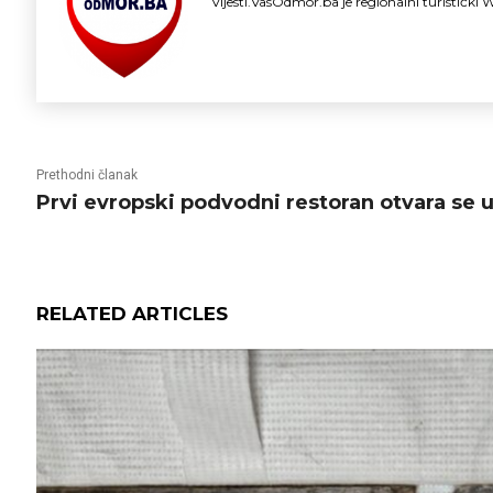
Vijesti.VasOdmor.ba je regionalni turističk
Prethodni članak
Prvi evropski podvodni restoran otvara se 
RELATED ARTICLES