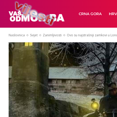
CRNA GORA
HRV
Naslovnica
Svijet
Zanimljivosti
Ovo su najstrašniji zamkovi u Lon