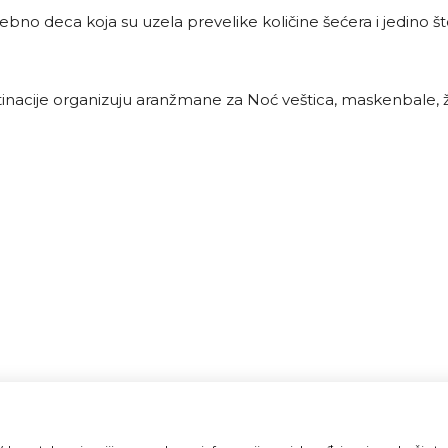
ebno deca koja su uzela prevelike količine šećera i jedino š
estinacije organizuju aranžmane za Noć veštica, maskenbale, žu