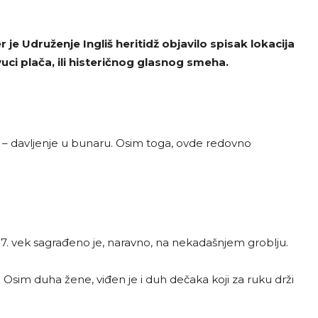
e Udruženje Ingliš heritidž objavilo spisak lokacija
uci plača, ili histeričnog glasnog smeha.
 – davljenje u bunaru. Osim toga, ovde redovno
7. vek sagrađeno je, naravno, na nekadašnjem groblju.
. Osim duha žene, viđen je i duh dečaka koji za ruku drži