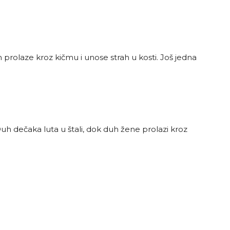
rolaze kroz kičmu i unose strah u kosti. Još jedna
h dečaka luta u štali, dok duh žene prolazi kroz