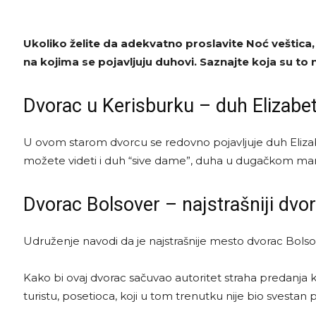
Ukoliko želite da adekvatno proslavite Noć veštica,
na kojima se pojavljuju duhovi. Saznajte koja su to 
Dvorac u Kerisburku – duh Elizabet
U ovom starom dvorcu se redovno pojavljuje duh Elizab
možete videti i duh “sive dame”, duha u dugačkom mantilu
Dvorac Bolsover – najstrašniji dvo
Udruženje navodi da je najstrašnije mesto dvorac Bols
Kako bi ovaj dvorac sačuvao autoritet straha predanja ka
turistu, posetioca, koji u tom trenutku nije bio svestan 