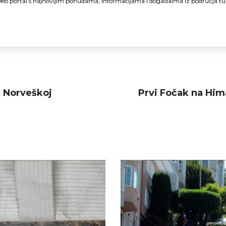
i Web portal s najnovijim ponudama, informacijama i događaima iz područja t
u Norveškoj
Prvi Fočak na Hima