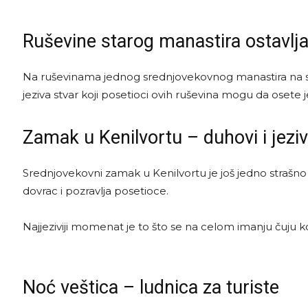
Ruševine starog manastira ostavljaj
Na ruševinama jednog srednjovekovnog manastira na sev
jeziva stvar koji posetioci ovih ruševina mogu da osete 
Zamak u Kenilvortu – duhovi i jezi
Srednjovekovni zamak u Kenilvortu je još jedno strašno
dovrac i pozravlja posetioce.
Najjeziviji momenat je to što se na celom imanju čuju kora
Noć veštica – ludnica za turiste