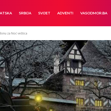
ATSKA
SRBIJA
SVIJET
ADVENTI
VASODMOR.BA
donu za Noć veštica