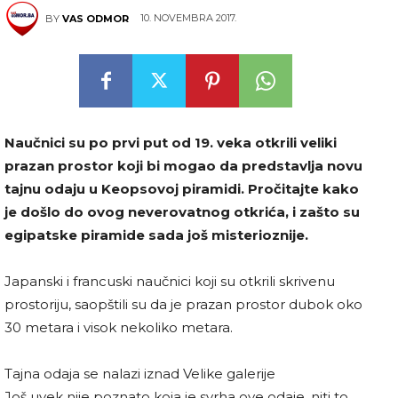
10. NOVEMBRA 2017.
BY
VAS ODMOR
Naučnici su po prvi put od 19. veka otkrili veliki
prazan prostor koji bi mogao da predstavlja novu
tajnu odaju u Keopsovoj piramidi. Pročitajte kako
je došlo do ovog neverovatnog otkrića, i zašto su
egipatske piramide sada još misterioznije.
Japanski i francuski naučnici koji su otkrili skrivenu
prostoriju, saopštili su da je prazan prostor dubok oko
30 metara i visok nekoliko metara.
Tajna odaja se nalazi iznad Velike galerije
Još uvek nije poznato koja je svrha ove odaje, niti to