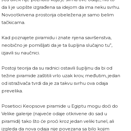
da li je uopšte izgrađena sa idejom da ima neku svrhu.
Novootkrivena prostorija obeležena je samo belim
tačkicama.
Kad poznajete piramidu i znate njena savršenstva,
neobično je pomišljati da je ta šupljina slučajno tu”,
izjavili su naučnici.
Postoji teorija da su radnici ostavili šupljinu da bi od
težine piramide zaštitili vrlo uzak krov, međutim, jedan
od istraživača tvrdi da je za takvu svrhu ova odaja
prevelika.
Posetioci Keopsove piramide u Egiptu mogu doći do
Velike galerije (najveće odaje otkrivene do sad u
piramidi) tako što će proći kroz jedan veliki tunel, ali
izgleda da nova odaja nije povezana sa bilo kojim