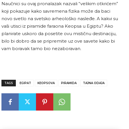
Naučnici su ovaj pronalazak nazvali “velikim otkrićem”
koji pokazuje kako savremena fizika može da baci
novo svetlo na svetsko arheološko nasleđe. A kakvi su
vaši utisci iz piramide faraona Keopsa u Egiptu? Ako
planirate uskoro da posetite ovu mističnu destinaciju,
bilo bi dobro da se pripremite uz ove savete kako bi
vam boravak tamo bio nezaboravan.
TAGS
EGIPAT
KEOPSOVA
PIRAMIDA
TAJNA ODAJA