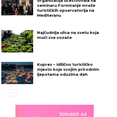
organizacija učestvovala na
seminaru Formiranje mreže
turističkih opservatorija na
Mediteranu
Najčudnija ulica na svetu koja
muči sve vozače
Kupres – idilično turističko
mjesto koje svojim prirodnim
ljepotama oduzima dah