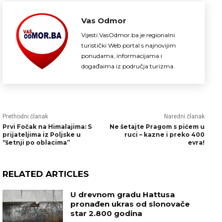
Vas Odmor
Vijesti.VasOdmor.ba je regionalni
turistički Web portal s najnovijim
ponudama, informacijama i
događaima iz područja turizma.
Prethodni članak
Naredni članak
Prvi Fočak na Himalajima: S
Ne šetajte Pragom s pićem u
prijateljima iz Poljske u
ruci – kazne i preko 400
“šetnji po oblacima”
evra!
RELATED ARTICLES
U drevnom gradu Hattusa
pronađen ukras od slonovače
star 2.800 godina