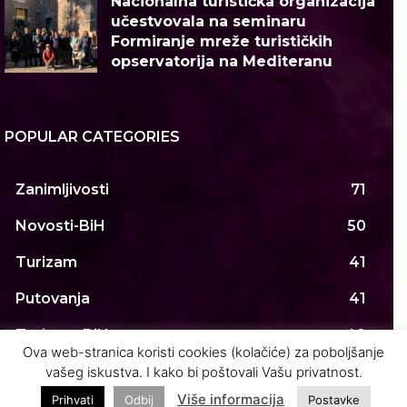
Nacionalna turistička organizacija
učestvovala na seminaru
Formiranje mreže turističkih
opservatorija na Mediteranu
POPULAR CATEGORIES
Zanimljivosti
71
Novosti-BiH
50
Turizam
41
Putovanja
41
Turizam-BiH
40
Ova web-stranica koristi cookies (kolačiće) za poboljšanje
Novosti
38
vašeg iskustva. I kako bi poštovali Vašu privatnost.
Više informacija
Prihvati
Odbij
Postavke