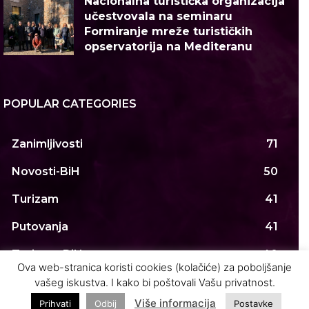
Nacionalna turistička organizacija
učestvovala na seminaru
Formiranje mreže turističkih
opservatorija na Mediteranu
POPULAR CATEGORIES
Zanimljivosti
71
Novosti-BiH
50
Turizam
41
Putovanja
41
Turizam-BiH
40
Ova web-stranica koristi cookies (kolačiće) za poboljšanje
Novosti
38
vašeg iskustva. I kako bi poštovali Vašu privatnost.
Više informacija
Prihvati
Odbij
Postavke