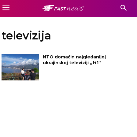
televizija
NTO domaćin najgledanijoj
ukrajinskoj televiziji „1+1“