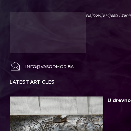
Najnovije vijesti i zan
INFO@VASODMOR.BA
LATEST ARTICLES
U drevno