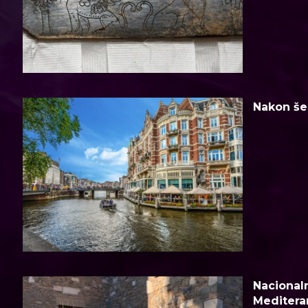
Nakon šes
Nacionaln
Meditera