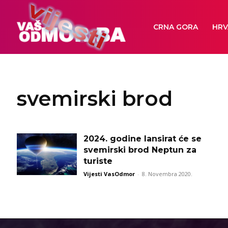
CRNA GORA
HRV
svemirski brod
2024. godine lansirat će se
svemirski brod Neptun za
turiste
Vijesti VasOdmor
-
8. Novembra 2020.