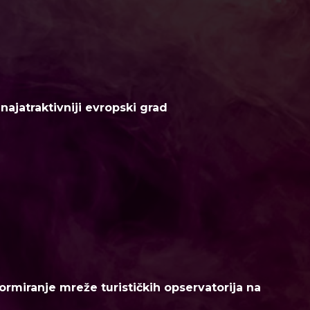
ajatraktivniji evropski grad
ormiranje mreže turističkih opservatorija na