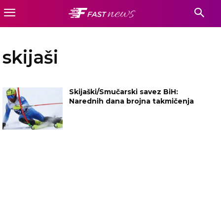
skijaši
Skijaški/Smučarski savez BiH:
Narednih dana brojna takmičenja