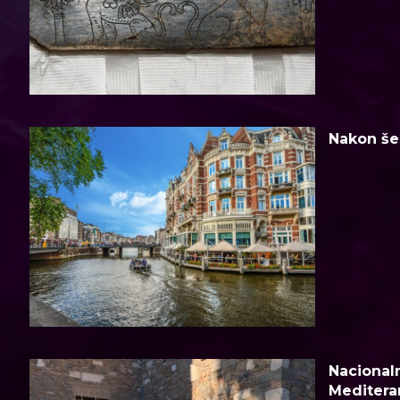
Nakon šes
Nacionaln
Meditera