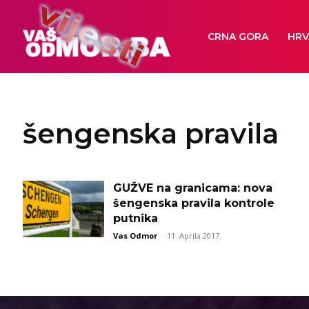
CRNA GORA
HRV
šengenska pravila
GUŽVE na granicama: nova
šengenska pravila kontrole
putnika
Vas Odmor
-
11. Aprila 2017.