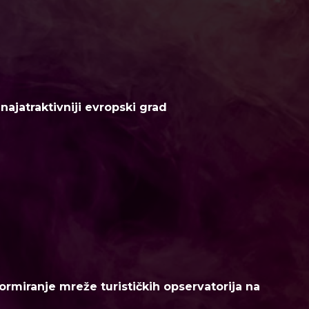
ajatraktivniji evropski grad
ormiranje mreže turističkih opservatorija na