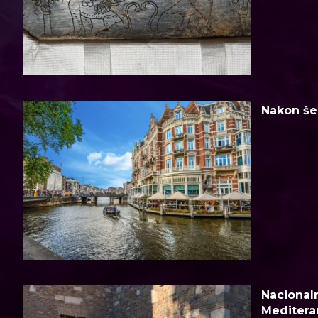
Nakon šes
Nacionaln
Meditera