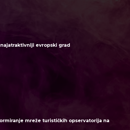
ajatraktivniji evropski grad
ormiranje mreže turističkih opservatorija na