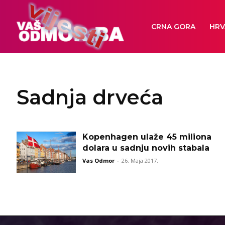
CRNA GORA
HRV
Sadnja drveća
Kopenhagen ulaže 45 miliona
dolara u sadnju novih stabala
Vas Odmor
-
26. Maja 2017.