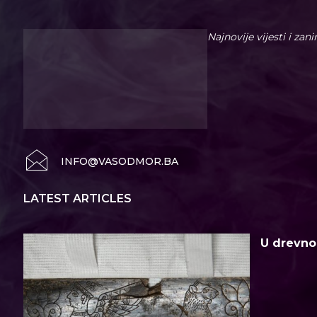
Najnovije vijesti i zan
INFO@VASODMOR.BA
LATEST ARTICLES
U drevno