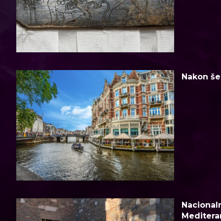
Nakon šes
Nacionaln
Meditera