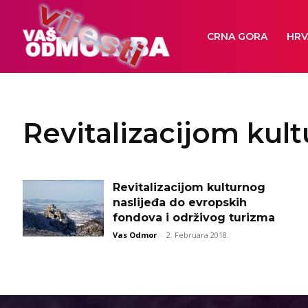
CRNA GORA
HRV
Revitalizacijom kul
Revitalizacijom kulturnog
naslijeđa do evropskih
fondova i održivog turizma
Vas Odmor
-
2. Februara 2018.