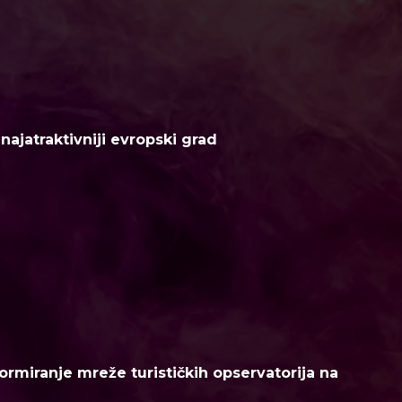
ajatraktivniji evropski grad
ormiranje mreže turističkih opservatorija na