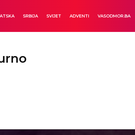
ATSKA
SRBIJA
SVIJET
ADVENTI
VASODMOR.BA
turno